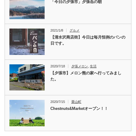
「今日の夕張市」夕張岳の朝
2021/1/8
グルメ
【清水沢商店街】今日は毎月恒例のパンの
日です。
2020/7/18
夕張メロン
,
生活
【夕張市】メロン熊の家へ行ってみまし
た。
2020/7/15
栗山町
Chestnuts&Marketオープン！！