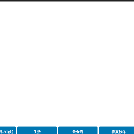
日の1鉄】
生活
飲食店
春夏秋冬