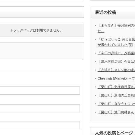
最近の投稿
【まち歩き】毎月恒例の
トラックバックは利用できません。
た。
「ゆうばりっこ 詩と言
が書かれていました(笑)
「今日の夕張市」夕張岳
【清水沢商店街】今日は
【夕張市】メロン熊の家
Chestnuts&Marketオ
【栗山町】北海道日原さ
【栗山町】湯地の丘自然
【栗山町」きなうすファ
【栗山町】池田農林さん
人気の投稿とページ