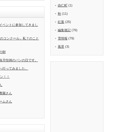
由仁町
(1)
秋
(11)
紅葉
(25)
イベントに参加してきまし
編集後記
(76)
葉のコンクール」私？のこと
雪情報
(79)
風景
(3)
の朝
毎月恒例のパンの日です。
へ行ってみました。
ープン！！
ん
農園さん
ームさん