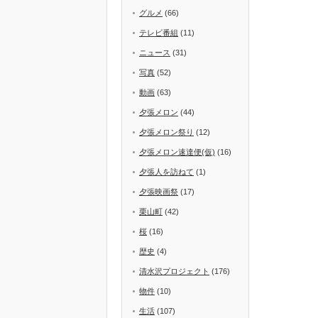
グルメ
(66)
テレビ番組
(11)
ニュース
(31)
写真
(52)
動画
(63)
夕張メロン
(44)
夕張メロン祭り
(12)
夕張メロン速達便(仮)
(16)
夕張人を訪ねて
(1)
夕張映画祭
(17)
栗山町
(42)
桜
(16)
歴史
(4)
清水沢プロジェクト
(176)
物件
(10)
生活
(107)