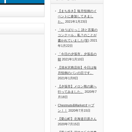
【まち歩き】毎月恒例のイ
ベントに参加してきまし
た。
2021年1月23日
「ゆうばりっこ 詩と言葉の
コンクール」私？のことが
書かれていました(笑)
2021
年1月22日
「今日の夕張市」夕張岳の
朝
2021年1月10日
【清水沢商店街】今日は毎
月恒例のパンの日です。
2021年1月8日
【夕張市】メロン熊の家へ
行ってみました。
2020年7
月18日
Chestnuts&Marketオープ
ン！！
2020年7月15日
【栗山町】北海道日原さん
2020年7月15日