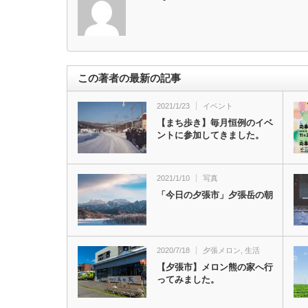
この著者の最新の記事
2021/1/23
イベント
【まち歩き】毎月恒例のイベ
ントに参加してきました。
2021/1/10
写真
「今日の夕張市」夕張岳の朝
2020/7/18
夕張メロン
,
生活
【夕張市】メロン熊の家へ行
ってみました。