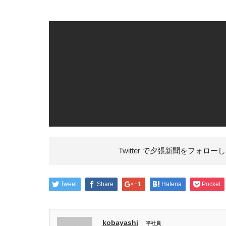
Twitter で夕張新聞を
フォローし
Tweet
Share
+1
Hatena
Pocket
kobayashi
平社員