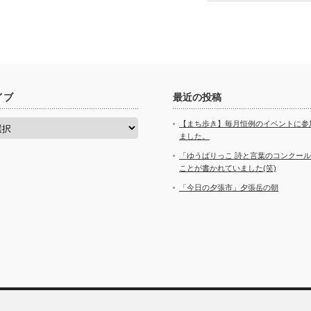
イブ
最近の投稿
【まち歩き】毎月恒例のイベントに参
ました。
「ゆうばりっこ 詩と言葉のコンクー
ことが書かれていました(笑)
「今日の夕張市」夕張岳の朝