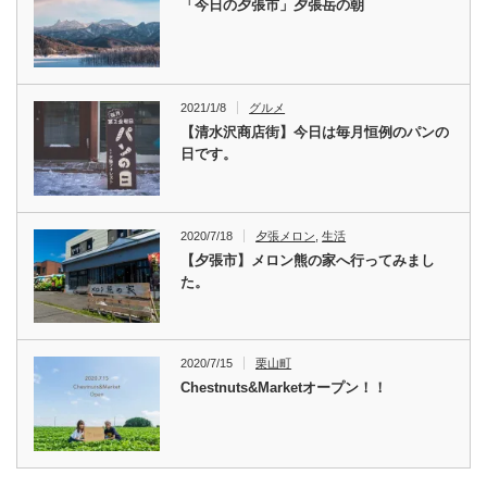
「今日の夕張市」夕張岳の朝
2021/1/8
グルメ
【清水沢商店街】今日は毎月恒例のパンの
日です。
2020/7/18
夕張メロン
,
生活
【夕張市】メロン熊の家へ行ってみまし
た。
2020/7/15
栗山町
Chestnuts&Marketオープン！！