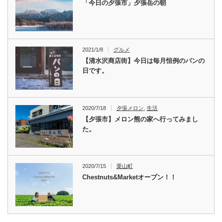
「今日の夕張市」夕張岳の朝
2021/1/8
グルメ
【清水沢商店街】今日は毎月恒例のパンの
日です。
2020/7/18
夕張メロン
,
生活
【夕張市】メロン熊の家へ行ってみまし
た。
2020/7/15
栗山町
Chestnuts&Marketオープン！！