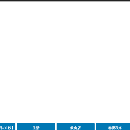
日の1鉄】
生活
飲食店
春夏秋冬