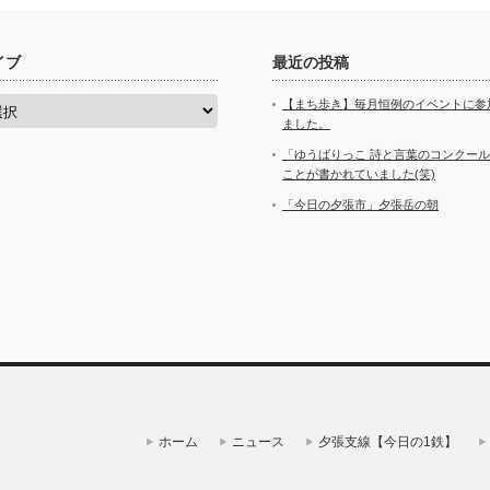
イブ
最近の投稿
【まち歩き】毎月恒例のイベントに参
ました。
「ゆうばりっこ 詩と言葉のコンクー
ことが書かれていました(笑)
「今日の夕張市」夕張岳の朝
ホーム
ニュース
夕張支線【今日の1鉄】