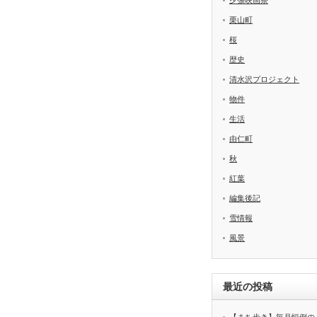
夕張映画祭
栗山町
桜
歴史
清水沢プロジェクト
物件
生活
由仁町
秋
紅葉
編集後記
雪情報
風景
最近の投稿