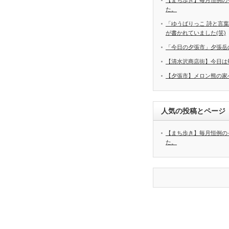
【まち歩き】毎月恒例の
た。
「ゆうばりっこ 詩と言
が書かれていました(笑)
「今日の夕張市」夕張岳
【清水沢商店街】今日は
【夕張市】メロン熊の家
人気の投稿とページ
【まち歩き】毎月恒例の
た。