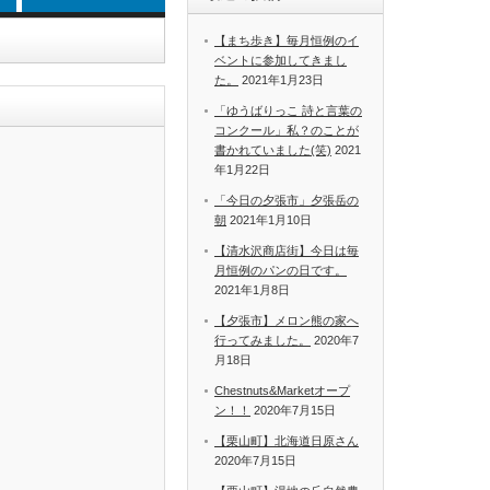
【まち歩き】毎月恒例のイ
ベントに参加してきまし
た。
2021年1月23日
「ゆうばりっこ 詩と言葉の
コンクール」私？のことが
書かれていました(笑)
2021
年1月22日
「今日の夕張市」夕張岳の
朝
2021年1月10日
【清水沢商店街】今日は毎
月恒例のパンの日です。
2021年1月8日
【夕張市】メロン熊の家へ
行ってみました。
2020年7
月18日
Chestnuts&Marketオープ
ン！！
2020年7月15日
【栗山町】北海道日原さん
2020年7月15日