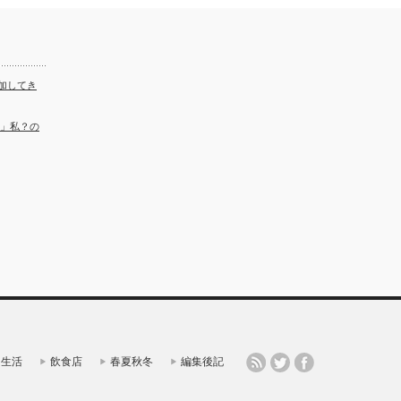
加してき
ル」私？の
生活
飲食店
春夏秋冬
編集後記