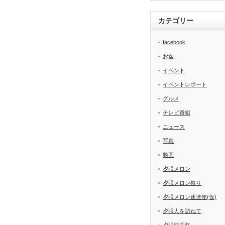
カテゴリー
facebook
お盆
イベント
イベントレポート
グルメ
テレビ番組
ニュース
写真
動画
夕張メロン
夕張メロン祭り
夕張メロン速達便(仮)
夕張人を訪ねて