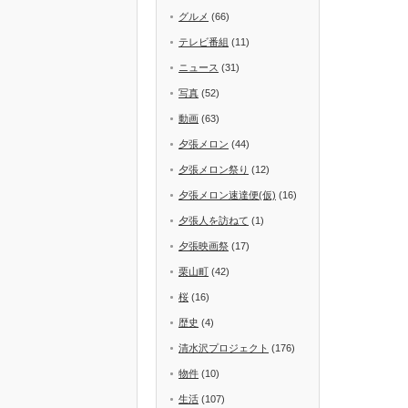
グルメ
(66)
テレビ番組
(11)
ニュース
(31)
写真
(52)
動画
(63)
夕張メロン
(44)
夕張メロン祭り
(12)
夕張メロン速達便(仮)
(16)
夕張人を訪ねて
(1)
夕張映画祭
(17)
栗山町
(42)
桜
(16)
歴史
(4)
清水沢プロジェクト
(176)
物件
(10)
生活
(107)