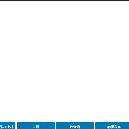
日の1鉄】
生活
飲食店
春夏秋冬