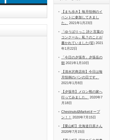
【まち歩き】毎月恒例のイ
ベントに参加してきまし
た。
2021年1月23日
「ゆうばりっこ 詩と言葉の
コンクール」私？のことが
書かれていました(笑)
2021
年1月22日
「今日の夕張市」夕張岳の
朝
2021年1月10日
【清水沢商店街】今日は毎
月恒例のパンの日です。
2021年1月8日
【夕張市】メロン熊の家へ
行ってみました。
2020年7
月18日
Chestnuts&Marketオープ
ン！！
2020年7月15日
【栗山町】北海道日原さん
2020年7月15日