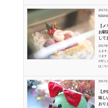
2017/1
kobaya
【メ
お馴
して
201
えます
ります
の忙し
はこち
2017/1
【夕
味し
おり