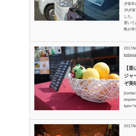
夕張市
JA夕
した。
置いて
晩が本
2017/9
kobaya
【栗
ジャ
ぞ美
[contac
requir
type=
2017/9