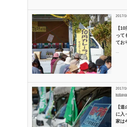
2017/1
【1
って
てお
…
2017/1
kobaya
【道
に入
家は