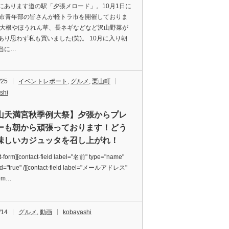
にあります道の駅「夕張メロード」。10月1日に
張市青年部の皆さんが軽トラ市を開催しておりま
 大根やほうれん草、長ネギなどなど沢山野菜が
あり思わず私も買いました(笑)。 10月に入り朝
当に…
/25
イベントレポート
,
グルメ
,
栗山町
shi
山天満宮秋季例大祭】夕張からプレ
ーも朝から頑張っております！どう
味しいカジュッタを召し上がれ！
t-form][contact-field label="名前" type="name"
ed="true" /][contact-field label="メールアドレス"
"em…
/14
グルメ
,
動画
kobayashi