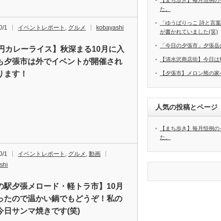
【まち歩き】毎月恒例の
た。
「ゆうばりっこ 詩と言
0/1
イベントレポート
,
グルメ
kobayashi
が書かれていました(笑)
「今日の夕張市」夕張岳
0円カレーライス】秋深まる10月に入
【清水沢商店街】今日は
も夕張市は外でイベントが開催され
ります！
【夕張市】メロン熊の家
人気の投稿とページ
【まち歩き】毎月恒例の
た。
0/1
イベントレポート
,
グルメ
,
動画
shi
の駅夕張メロード・軽トラ市】10月
ったので温かい鍋でもどうぞ！私の
今日サンマ焼きです(笑)