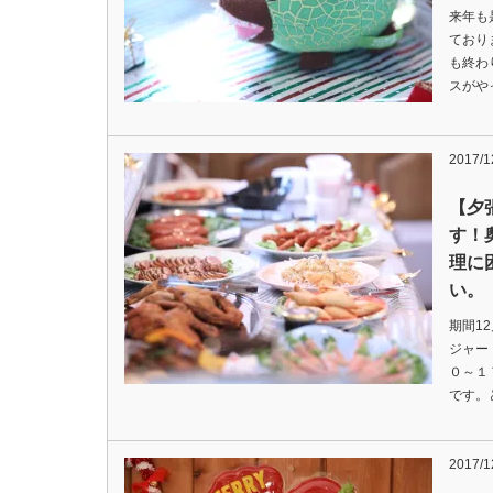
来年も
ており
も終わ
スがや
2017/1
【夕
す！
理に
い。
期間1
ジャー
０～１
です。
2017/1