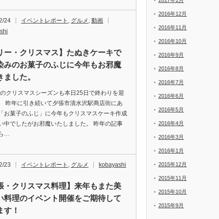
2017年1月
2016年12月
2/24
イベントレポート
,
グルメ
,
動画
2016年11月
shi
2016年10月
リー・クリスマス】たぬきケーキで
2016年9月
染みのお菓子のふじに今年もお邪魔
2016年8月
きました。
2016年7月
7年のクリスマスシーズンも本日25日で終わりを迎
2016年6月
。 昨年に引き続いて夕張市清水沢駅商店街にあ
2016年5月
「お菓子のふじ」に今年もクリスマスケーキ作成
い中でしたがお邪魔いたしました。 昨年の記事
2016年4月
ら…
2016年3月
2016年1月
2/23
イベントレポート
,
グルメ
kobayashi
2015年12月
2015年11月
張・クリスマス料理】来年もまた美
2015年10月
い料理のイベント開催をご期待して
2015年9月
ます！