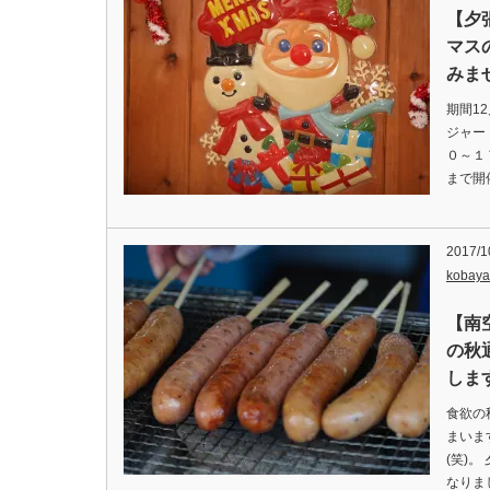
【夕
マス
みま
期間1
ジャー
０～１７
まで開
2017/1
kobaya
【南
の秋
しま
食欲の
まいま
(笑)
なりま