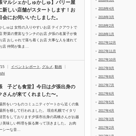
2018年5月
張マルシェかしゅかしゅ】バリー屋
2018年4月
に新しい店舗がスタートします！お
目会にお伺いいたしました。
2018年3月
2018年2月
かしゅは 女性の入りやすいお店 テイクアウトで
店 野菜の豊富なランチのお店 夕張の名菓子が食
2018年1月
お店 おしゃれで落ち着くお店 大事な人を連れて
2017年12月
お店 仲間が集ま…
2017年11月
2017年10月
/15
イベントレポート
,
グルメ
,
動画
2017年9月
shi
2017年8月
2017年7月
張 子ども食堂】今日は夕張出身の
クさんが来てくれました〜。
2017年6月
2017年5月
場所をいつものコミュニティゲートから近くの集
場所を移して行われました。 現在札幌でイタリ
2017年4月
経営をしております夕張市出身の高橋さんがお越
2017年3月
り美味しい料理を振る舞って頂きました。 お肉
2017年2月
ーシーな音…