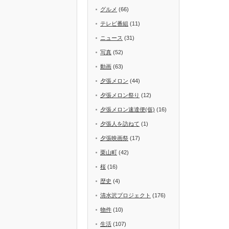
グルメ
(66)
テレビ番組
(11)
ニュース
(31)
写真
(52)
動画
(63)
夕張メロン
(44)
夕張メロン祭り
(12)
夕張メロン速達便(仮)
(16)
夕張人を訪ねて
(1)
夕張映画祭
(17)
栗山町
(42)
桜
(16)
歴史
(4)
清水沢プロジェクト
(176)
物件
(10)
生活
(107)