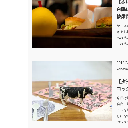
【夕
台隣
披露
かしゅ
きるお
べれる
これる
2018/2
kobaya
【夕
コッ
今日は
会所に
アンを
しにな
のジュ