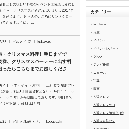
是非とも美味しい料理のイベント開催楽しみにし
ます〜。 クリスマスが過ぎればいよいよ2017年
カテゴリー
りを迎えます。 皆さんのところにサンタクロー
ってきますように。 …
facebook
お盆
イベント
2/22
グルメ
,
生活
kobayashi
イベントレポート
張・クリスマス料理】明日までで
グルメ
奥様、クリスマスパーテーに出す料
テレビ番組
困ったらこちらまでお越しくださ
ニュース
写真
2月21日（木）から12月23日（土）まで 場所プレ
動画
（夕張市末広1丁目屋台村となり） 時間１４：０
夕張メロン
７：００ 昨日から開催しております。明日まで
どうぞお越し頂ければと思…
夕張メロン祭り
夕張メロン速達便(仮)
夕張人を訪ねて
2/21
グルメ
,
動画
,
生活
kobayashi