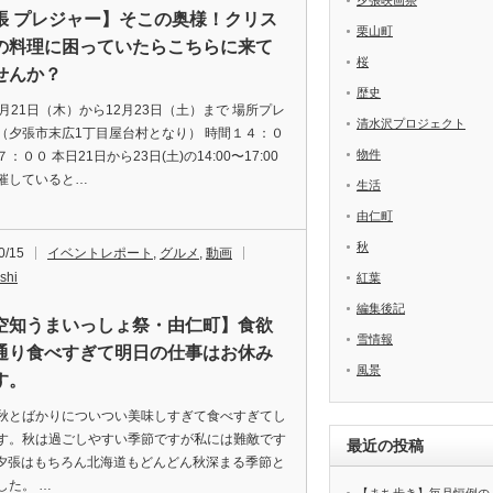
夕張映画祭
張 プレジャー】そこの奥様！クリス
栗山町
の料理に困っていたらこちらに来て
桜
せんか？
歴史
2月21日（木）から12月23日（土）まで 場所プレ
清水沢プロジェクト
（夕張市末広1丁目屋台村となり） 時間１４：０
物件
：００ 本日21日から23日(土)の14:00〜17:00
催していると…
生活
由仁町
秋
0/15
イベントレポート
,
グルメ
,
動画
shi
紅葉
編集後記
空知うまいっしょ祭・由仁町】食欲
雪情報
通り食べすぎて明日の仕事はお休み
風景
す。
秋とばかりについつい美味しすぎて食べすぎてし
す。秋は過ごしやすい季節ですが私には難敵です
最近の投稿
。 夕張はもちろん北海道もどんどん秋深まる季節と
した。 …