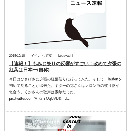
2015/10/18
イベント
,
紅葉
kobayashi
【速報！】もみじ祭りの反響がすごい！改めて夕張の
紅葉は日本一(自称)
今日はひさびさに夕張の紅葉祭りに行って来た。そして、laufenを
初めて見ることが出来た。ギターの克さんはメロン熊の被り物が
似合う。くかさんの歌声は素敵だった。
pic.twitter.com/VIKnYOqUVB&md…