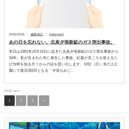
2015/10/16
編集後記
kobayashi
あの日を忘れない。北炭夕張新鉱のガス突出事故。
本日は1981年10月16日に起きた北炭夕張新鉱のガス突出事故から
34年。私が生まれた年に発生した事故。紅葉が見ごろを迎えるた
び当時を知る方々からの話を思い出します。18日（日）滝の上公
園にて復活3回目となる「夕張もみじ…
PAGE NAVI
1
2
3
»