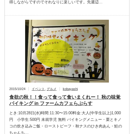
得しながらですのでそれなりに楽しいです。先週辺…
2015/10/24
イベント
,
グルメ
kobayashi
食欲の秋！！食って食って食いまくれー！ 秋の味覚
バイキング in ファームカフェらぷらす
とき:10月28日(水)時間:11:30〜15:00料金:大人(中学生以上)1,000
円 小学生:500円 未就学児 無料 バイキングメニュー・栗とキノ
コの炊き込みご飯・ローストビーフ・秋ナスのひき肉あん・鮭の
ちゃんち…