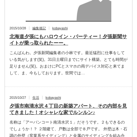
2015/10/28
編集後記
kobayashi
北海道夕張にもハロウイン・パーティー！夕張新聞サ
イトが乗っ取られたーー。
こんばんわ。夕張新聞編集者の小林です。最近猛烈に仕事をして
いる気がします(笑)。31日土曜日までにサイト構築。とても時間が
足りません(笑)。おまけにPCとスマホの両デバイス対応と来てま
して、ま、今もしております。世間では…
2015/10/27
生活
kobayashi
夕張市南清水沢４丁目の新築アパート、その内部を見
てきました！オシャレな家でルンルン♪
名称は「アーバンコート南清水沢１」だそうです。２もできるの
でしょうか！？ ２階建て、戸数は全部で８戸です。 外壁は木・石
調の外壁（窯業系サイディング）と金属のサイディングを組み合