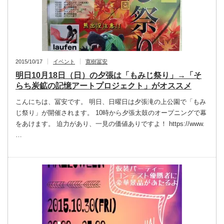
2015/10/17
イベント
寛樹冨安
明日10月18日（日）の夕張は「もみじ祭り」→「そ
らち炭鉱の記憶アートプロジェクト」がオススメ
こんにちは、冨安です。 明日、日曜日は夕張滝の上公園で「もみ
じ祭り」が開催されます。 10時から夕張太鼓のオープニングで幕
をあけます。 迫力があり、一見の価値ありですよ！ https://www.
…