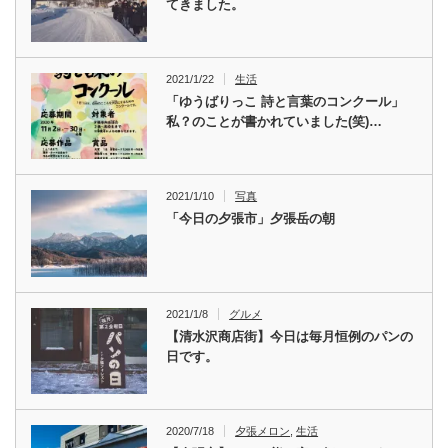
てきました。
2021/1/22
生活
「ゆうばりっこ 詩と言葉のコンクール」
私？のことが書かれていました(笑)…
2021/1/10
写真
「今日の夕張市」夕張岳の朝
2021/1/8
グルメ
【清水沢商店街】今日は毎月恒例のパンの
日です。
2020/7/18
夕張メロン
,
生活