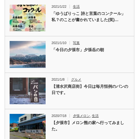
2021/1/22
生活
「ゆうばりっこ 詩と言葉のコンクール」
私？のことが書かれていました(笑)…
2021/1/10
写真
「今日の夕張市」夕張岳の朝
2021/1/8
グルメ
【清水沢商店街】今日は毎月恒例のパンの
日です。
2020/7/18
夕張メロン
,
生活
【夕張市】メロン熊の家へ行ってみまし
た。