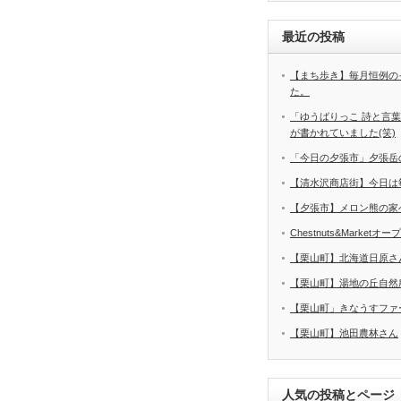
最近の投稿
【まち歩き】毎月恒例の
た。
「ゆうばりっこ 詩と言
が書かれていました(笑)
「今日の夕張市」夕張岳
【清水沢商店街】今日は
【夕張市】メロン熊の家
Chestnuts&Marketオ
【栗山町】北海道日原さ
【栗山町】湯地の丘自然
【栗山町」きなうすファ
【栗山町】池田農林さん
人気の投稿とページ