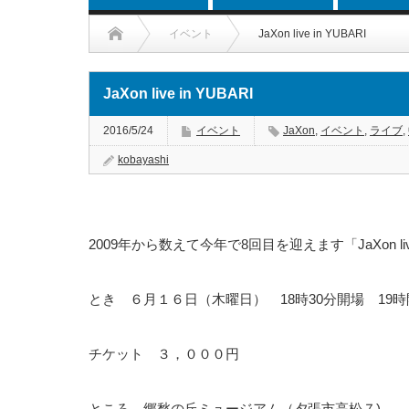
イベント
JaXon live in YUBARI
JaXon live in YUBARI
2016/5/24
イベント
JaXon
,
イベント
,
ライブ
,
kobayashi
2009年から数えて今年で8回目を迎えます「JaXon live 
とき ６月１６日（木曜日）
18
時
30
分開場
19
時
チケット ３，０００円
ところ 郷愁の丘ミュージアム（夕張市高松７)