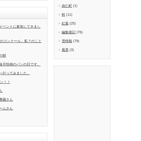
由仁町
(1)
秋
(11)
紅葉
(25)
イベントに参加してきまし
編集後記
(76)
葉のコンクール」私？のこと
雪情報
(79)
風景
(3)
の朝
毎月恒例のパンの日です。
へ行ってみました。
ープン！！
ん
農園さん
ームさん