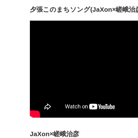
夕張このまちソング(JaXon×嵯峨
JaXon×嵯峨治彦