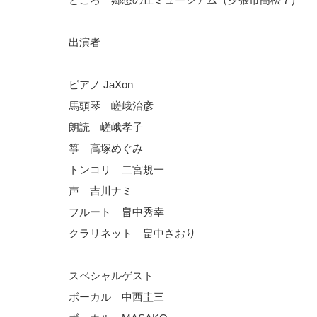
出演者
ピアノ JaXon
馬頭琴 嵯峨治彦
朗読 嵯峨孝子
箏 高塚めぐみ
トンコリ 二宮規一
声 吉川ナミ
フルート 畠中秀幸
クラリネット 畠中さおり
スペシャルゲスト
ボーカル 中西圭三