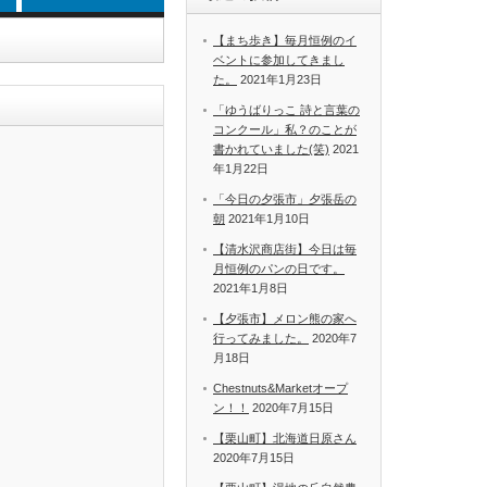
【まち歩き】毎月恒例のイ
ベントに参加してきまし
た。
2021年1月23日
「ゆうばりっこ 詩と言葉の
コンクール」私？のことが
書かれていました(笑)
2021
年1月22日
「今日の夕張市」夕張岳の
朝
2021年1月10日
【清水沢商店街】今日は毎
月恒例のパンの日です。
2021年1月8日
【夕張市】メロン熊の家へ
行ってみました。
2020年7
月18日
Chestnuts&Marketオープ
ン！！
2020年7月15日
【栗山町】北海道日原さん
2020年7月15日