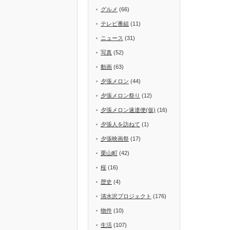
グルメ
(66)
テレビ番組
(11)
ニュース
(31)
写真
(52)
動画
(63)
夕張メロン
(44)
夕張メロン祭り
(12)
夕張メロン速達便(仮)
(16)
夕張人を訪ねて
(1)
夕張映画祭
(17)
栗山町
(42)
桜
(16)
歴史
(4)
清水沢プロジェクト
(176)
物件
(10)
生活
(107)