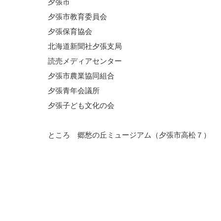
夕張市
夕張市教育委員会
夕張保育協会
北海道新聞社夕張支局
読売メディアセンター
夕張市農業協同組合
夕張青年会議所
夕張子ども文化の会
ところ 郷愁の丘ミュージアム（夕張市高松７）