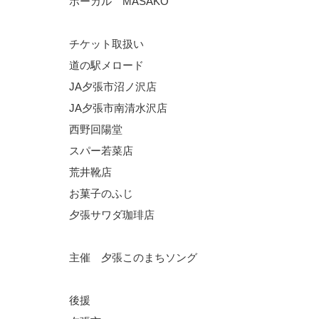
ボーカル MASAKO
チケット取扱い
道の駅メロード
JA夕張市沼ノ沢店
JA夕張市南清水沢店
西野回陽堂
スパー若菜店
荒井靴店
お菓子のふじ
夕張サワダ珈琲店
主催 夕張このまちソング
後援