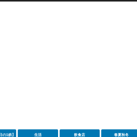
日の1鉄】
生活
飲食店
春夏秋冬