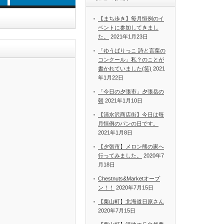
【まち歩き】毎月恒例のイ
ベントに参加してきまし
た。
2021年1月23日
「ゆうばりっこ 詩と言葉の
コンクール」私？のことが
書かれていました(笑)
2021
年1月22日
「今日の夕張市」夕張岳の
朝
2021年1月10日
【清水沢商店街】今日は毎
月恒例のパンの日です。
2021年1月8日
【夕張市】メロン熊の家へ
行ってみました。
2020年7
月18日
Chestnuts&Marketオープ
ン！！
2020年7月15日
【栗山町】北海道日原さん
2020年7月15日