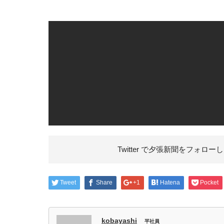
Twitter で夕張新聞を
フォローし
Tweet
Share
+1
Hatena
Pocket
kobayashi
平社員