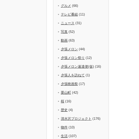
グルメ
(66)
テレビ番組
(11)
ニュース
(31)
写真
(52)
動画
(63)
夕張メロン
(44)
夕張メロン祭り
(12)
夕張メロン速達便(仮)
(16)
夕張人を訪ねて
(1)
夕張映画祭
(17)
栗山町
(42)
桜
(16)
歴史
(4)
清水沢プロジェクト
(176)
物件
(10)
生活
(107)