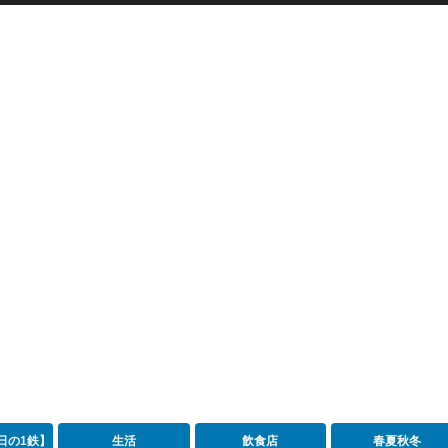
日の1鉄】
生活
飲食店
春夏秋冬