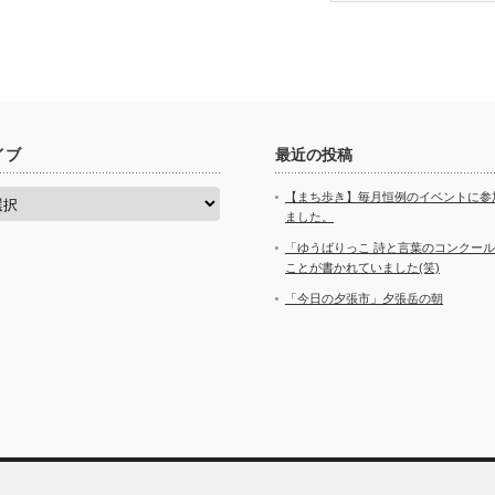
イブ
最近の投稿
【まち歩き】毎月恒例のイベントに参
ました。
「ゆうばりっこ 詩と言葉のコンクー
ことが書かれていました(笑)
「今日の夕張市」夕張岳の朝