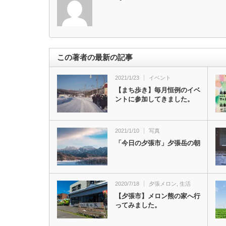
この著者の最新の記事
2021/1/23
イベント
【まち歩き】毎月恒例のイベ
ントに参加してきました。
2021/1/10
写真
「今日の夕張市」夕張岳の朝
2020/7/18
夕張メロン
,
生活
【夕張市】メロン熊の家へ行
ってみました。