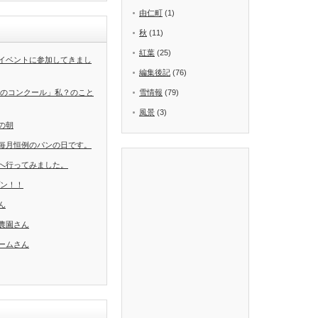
由仁町
(1)
秋
(11)
紅葉
(25)
イベントに参加してきまし
編集後記
(76)
葉のコンクール」私？のこと
雪情報
(79)
風景
(3)
の朝
毎月恒例のパンの日です。
へ行ってみました。
ープン！！
ん
農園さん
ームさん