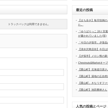
最近の投稿
【まち歩き】毎月恒例の
トラックバックは利用できません。
た。
「ゆうばりっこ 詩と言
が書かれていました(笑)
「今日の夕張市」夕張岳
【清水沢商店街】今日は
【夕張市】メロン熊の家
Chestnuts&Marketオ
【栗山町】北海道日原さ
【栗山町】湯地の丘自然
【栗山町」きなうすファ
【栗山町】池田農林さん
人気の投稿とページ