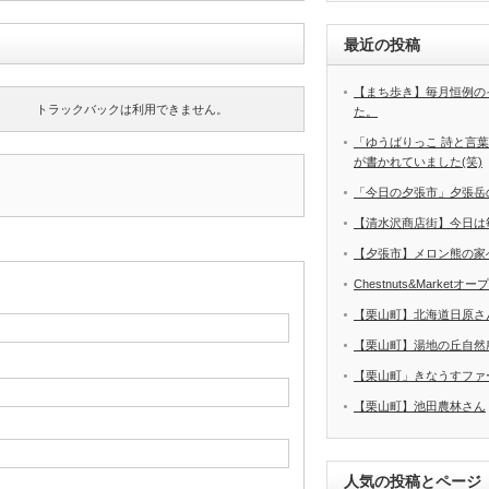
最近の投稿
【まち歩き】毎月恒例の
トラックバックは利用できません。
た。
「ゆうばりっこ 詩と言
が書かれていました(笑)
「今日の夕張市」夕張岳
【清水沢商店街】今日は
【夕張市】メロン熊の家
Chestnuts&Marketオ
【栗山町】北海道日原さ
【栗山町】湯地の丘自然
【栗山町」きなうすファ
【栗山町】池田農林さん
人気の投稿とページ