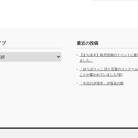
イブ
最近の投稿
【まち歩き】毎月恒例のイベントに参
ました。
「ゆうばりっこ 詩と言葉のコンクー
ことが書かれていました(笑)
「今日の夕張市」夕張岳の朝