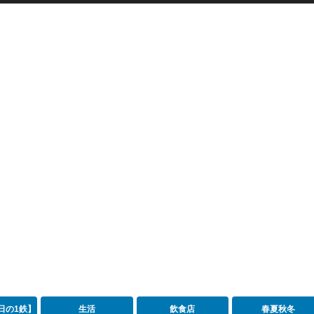
日の1鉄】
生活
飲食店
春夏秋冬