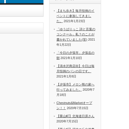
【まち歩き】毎月恒例のイ
ベントに参加してきまし
た。
2021年1月23日
「ゆうばりっこ 詩と言葉の
コンクール」私？のことが
書かれていました(笑)
2021
年1月22日
「今日の夕張市」夕張岳の
朝
2021年1月10日
【清水沢商店街】今日は毎
月恒例のパンの日です。
2021年1月8日
【夕張市】メロン熊の家へ
行ってみました。
2020年7
月18日
Chestnuts&Marketオープ
ン！！
2020年7月15日
【栗山町】北海道日原さん
2020年7月15日