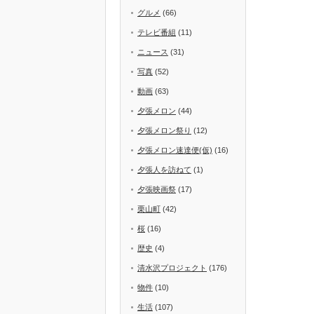
グルメ
(66)
テレビ番組
(11)
ニュース
(31)
写真
(52)
動画
(63)
夕張メロン
(44)
夕張メロン祭り
(12)
夕張メロン速達便(仮)
(16)
夕張人を訪ねて
(1)
夕張映画祭
(17)
栗山町
(42)
桜
(16)
歴史
(4)
清水沢プロジェクト
(176)
物件
(10)
生活
(107)