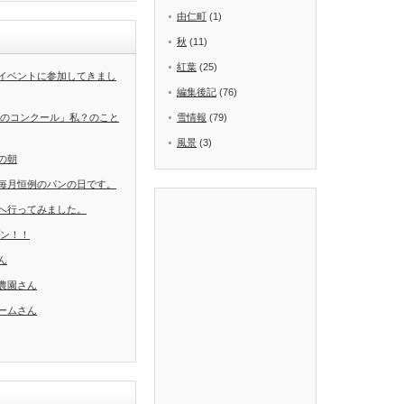
由仁町
(1)
秋
(11)
紅葉
(25)
イベントに参加してきまし
編集後記
(76)
葉のコンクール」私？のこと
雪情報
(79)
風景
(3)
の朝
毎月恒例のパンの日です。
へ行ってみました。
ープン！！
ん
農園さん
ームさん