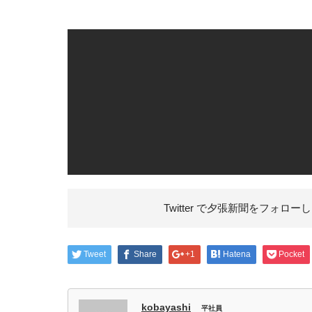
Twitter で夕張新聞を
フォローし
Tweet
Share
+1
Hatena
Pocket
kobayashi
平社員