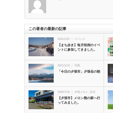
この著者の最新の記事
2021/1/23
イベント
【まち歩き】毎月恒例のイベ
ントに参加してきました。
2021/1/10
写真
「今日の夕張市」夕張岳の朝
2020/7/18
夕張メロン
,
生活
【夕張市】メロン熊の家へ行
ってみました。