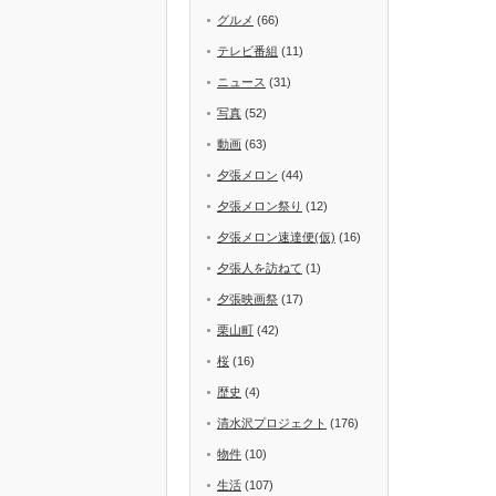
グルメ
(66)
テレビ番組
(11)
ニュース
(31)
写真
(52)
動画
(63)
夕張メロン
(44)
夕張メロン祭り
(12)
夕張メロン速達便(仮)
(16)
夕張人を訪ねて
(1)
夕張映画祭
(17)
栗山町
(42)
桜
(16)
歴史
(4)
清水沢プロジェクト
(176)
物件
(10)
生活
(107)