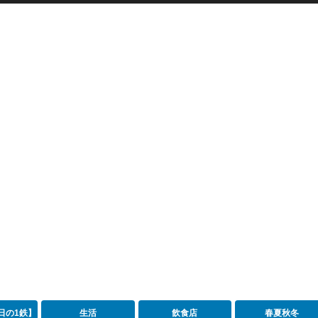
日の1鉄】
生活
飲食店
春夏秋冬