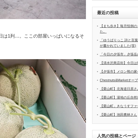
最近の投稿
【まち歩き】毎月恒例の
た。
日は1列…。ここの部屋いっぱいになるそ
「ゆうばりっこ 詩と言
が書かれていました(笑)
「今日の夕張市」夕張岳
【清水沢商店街】今日は
【夕張市】メロン熊の家
Chestnuts&Marketオ
【栗山町】北海道日原さ
【栗山町】湯地の丘自然
【栗山町」きなうすファ
【栗山町】池田農林さん
人気の投稿とページ