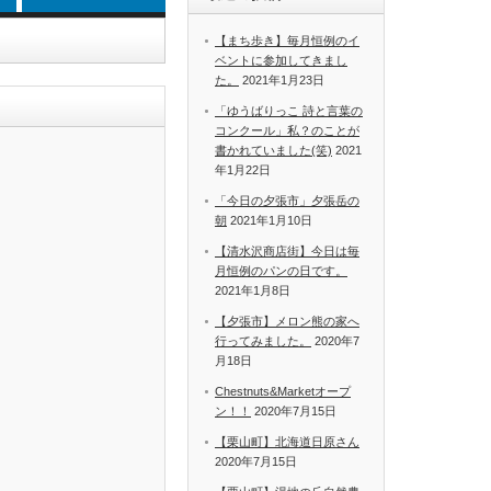
【まち歩き】毎月恒例のイ
ベントに参加してきまし
た。
2021年1月23日
「ゆうばりっこ 詩と言葉の
コンクール」私？のことが
書かれていました(笑)
2021
年1月22日
「今日の夕張市」夕張岳の
朝
2021年1月10日
【清水沢商店街】今日は毎
月恒例のパンの日です。
2021年1月8日
【夕張市】メロン熊の家へ
行ってみました。
2020年7
月18日
Chestnuts&Marketオープ
ン！！
2020年7月15日
【栗山町】北海道日原さん
2020年7月15日