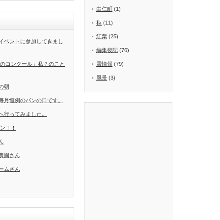
由仁町
(1)
秋
(11)
紅葉
(25)
イベントに参加してきまし
編集後記
(76)
葉のコンクール」私？のこと
雪情報
(79)
風景
(3)
の朝
毎月恒例のパンの日です。
へ行ってみました。
ープン！！
ん
農園さん
ームさん