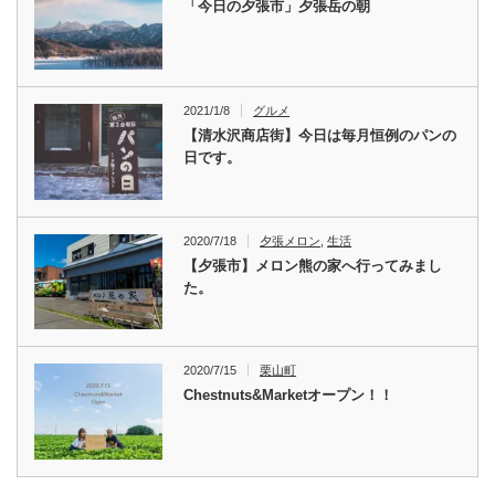
「今日の夕張市」夕張岳の朝
2021/1/8
グルメ
【清水沢商店街】今日は毎月恒例のパンの
日です。
2020/7/18
夕張メロン
,
生活
【夕張市】メロン熊の家へ行ってみまし
た。
2020/7/15
栗山町
Chestnuts&Marketオープン！！