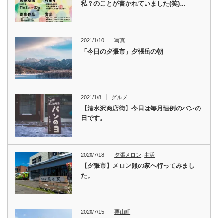
私？のことが書かれていました(笑)…
2021/1/10
写真
「今日の夕張市」夕張岳の朝
2021/1/8
グルメ
【清水沢商店街】今日は毎月恒例のパンの
日です。
2020/7/18
夕張メロン
,
生活
【夕張市】メロン熊の家へ行ってみまし
た。
2020/7/15
栗山町