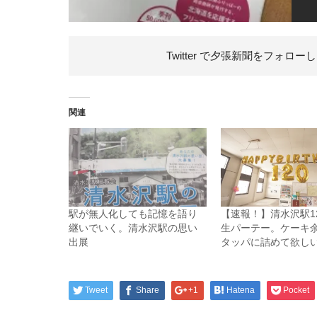
Twitter で夕張新聞を
フォローし
関連
駅が無人化しても記憶を語り
【速報！】清水沢駅1
継いでいく。清水沢駅の思い
生パーテー。ケーキ
出展
タッパに詰めて欲し
Tweet
Share
+1
Hatena
Pocket