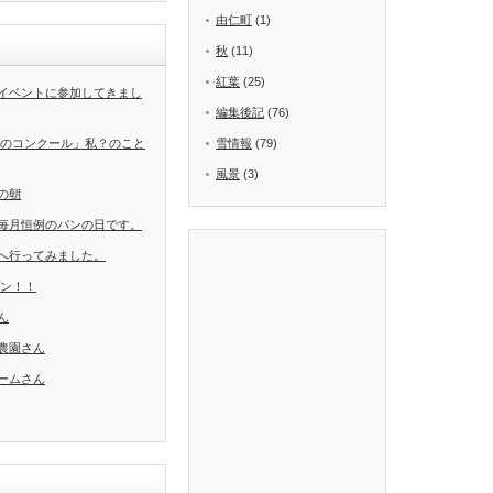
由仁町
(1)
秋
(11)
紅葉
(25)
イベントに参加してきまし
編集後記
(76)
葉のコンクール」私？のこと
雪情報
(79)
風景
(3)
の朝
毎月恒例のパンの日です。
へ行ってみました。
ープン！！
ん
農園さん
ームさん