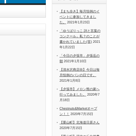
【まち歩き】毎月恒例のイ
ベントに参加してきまし
た。
2021年1月23日
！
「ゆうばりっこ 詩と言葉の
コンクール」私？のことが
書かれていました(笑)
2021
年1月22日
「今日の夕張市」夕張岳の
朝
2021年1月10日
【清水沢商店街】今日は毎
月恒例のパンの日です。
2021年1月8日
【夕張市】メロン熊の家へ
行ってみました。
2020年7
月18日
Chestnuts&Marketオープ
ン！！
2020年7月15日
【栗山町】北海道日原さん
2020年7月15日