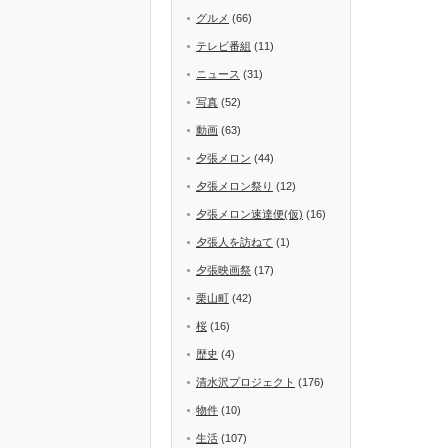
グルメ
(66)
テレビ番組
(11)
ニュース
(31)
写真
(52)
動画
(63)
夕張メロン
(44)
夕張メロン祭り
(12)
夕張メロン速達便(仮)
(16)
夕張人を訪ねて
(1)
夕張映画祭
(17)
栗山町
(42)
桜
(16)
歴史
(4)
清水沢プロジェクト
(176)
物件
(10)
生活
(107)