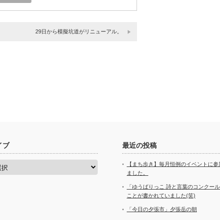
29日から模擬坑道がリニューアル。
イブ
最近の投稿
【まち歩き】毎月恒例のイベントに参
ました。
「ゆうばりっこ 詩と言葉のコンクー
ことが書かれていました(笑)
「今日の夕張市」夕張岳の朝