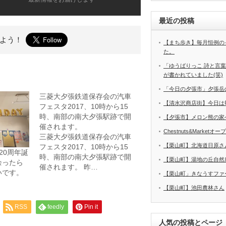
最近の投稿
よう！
【まち歩き】毎月恒例の
た。
「ゆうばりっこ 詩と言
が書かれていました(笑)
「今日の夕張市」夕張岳
三菱大夕張鉄道保存会の汽車
【清水沢商店街】今日は
フェスタ2017、10時から15
時、南部の南大夕張駅跡で開
【夕張市】メロン熊の家
催されます。
Chestnuts&Marketオ
三菱大夕張鉄道保存会の汽車
【栗山町】北海道日原さ
フェスタ2017、10時から15
20周年誕
時、南部の南大夕張駅跡で開
【栗山町】湯地の丘自然
余ったら
催されます。 昨…
いです。
【栗山町」きなうすファ
【栗山町】池田農林さん
RSS
feedly
Pin it
人気の投稿とページ