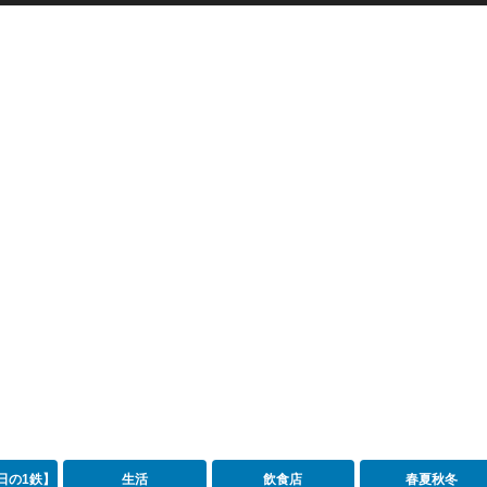
日の1鉄】
生活
飲食店
春夏秋冬