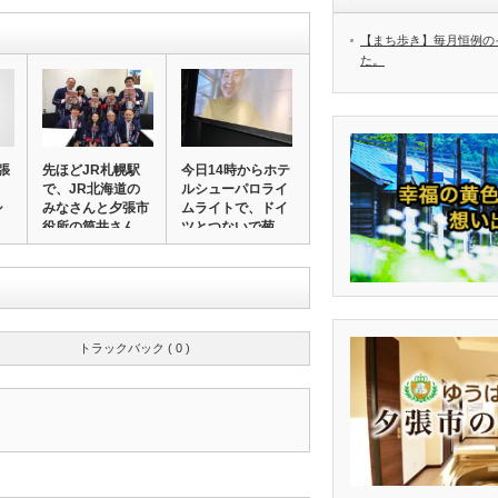
【まち歩き】毎月恒例の
た。
張
先ほどJR札幌駅
今日14時からホテ
で、JR北海道の
ルシューパロライ
シ
みなさんと夕張市
ムライトで、ドイ
役所の筒井さん、
ツとつないで菊…
…
トラックバック ( 0 )