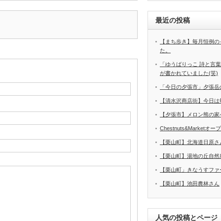
最近の投稿
【まち歩き】毎月恒例の
た。
「ゆうばりっこ 詩と言
が書かれていました(笑)
「今日の夕張市」夕張岳
【清水沢商店街】今日は
【夕張市】メロン熊の家
Chestnuts&Marketオ
【栗山町】北海道日原さ
【栗山町】湯地の丘自然
【栗山町」きなうすファ
【栗山町】池田農林さん
人気の投稿とページ