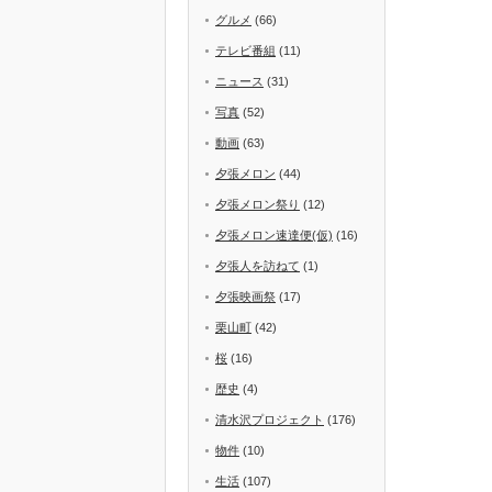
グルメ
(66)
テレビ番組
(11)
ニュース
(31)
写真
(52)
動画
(63)
夕張メロン
(44)
夕張メロン祭り
(12)
夕張メロン速達便(仮)
(16)
夕張人を訪ねて
(1)
夕張映画祭
(17)
栗山町
(42)
桜
(16)
歴史
(4)
清水沢プロジェクト
(176)
物件
(10)
生活
(107)