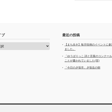
イブ
最近の投稿
【まち歩き】毎月恒例のイベントに参
ました。
「ゆうばりっこ 詩と言葉のコンクー
ことが書かれていました(笑)
「今日の夕張市」夕張岳の朝