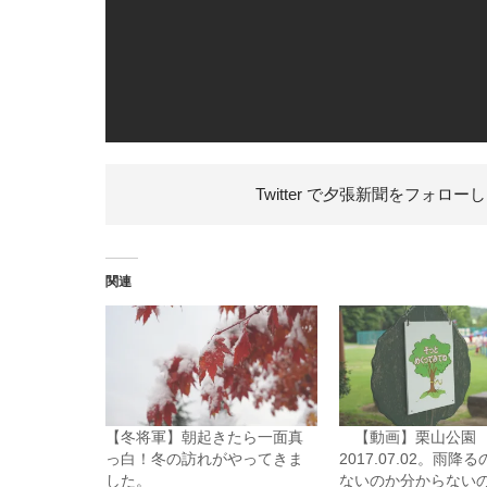
Twitter で夕張新聞を
フォローし
関連
【冬将軍】朝起きたら一面真
【動画】栗山公園
っ白！冬の訪れがやってきま
2017.07.02。雨降
した。
ないのか分からない