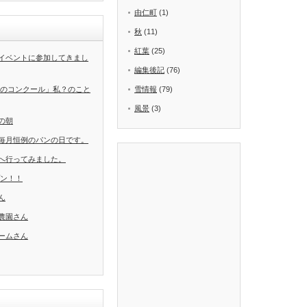
由仁町
(1)
秋
(11)
紅葉
(25)
イベントに参加してきまし
編集後記
(76)
葉のコンクール」私？のこと
雪情報
(79)
風景
(3)
の朝
毎月恒例のパンの日です。
へ行ってみました。
ープン！！
ん
農園さん
ームさん