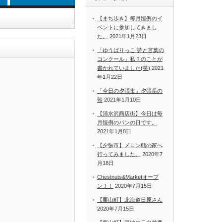
【まち歩き】毎月恒例のイ
ベントに参加してきまし
た。
2021年1月23日
「ゆうばりっこ 詩と言葉の
コンクール」私？のことが
書かれていました(笑)
2021
年1月22日
「今日の夕張市」夕張岳の
朝
2021年1月10日
【清水沢商店街】今日は毎
月恒例のパンの日です。
2021年1月8日
【夕張市】メロン熊の家へ
行ってみました。
2020年7
月18日
Chestnuts&Marketオープ
ン！！
2020年7月15日
【栗山町】北海道日原さん
2020年7月15日