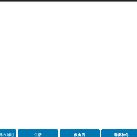
日の1鉄】
生活
飲食店
春夏秋冬