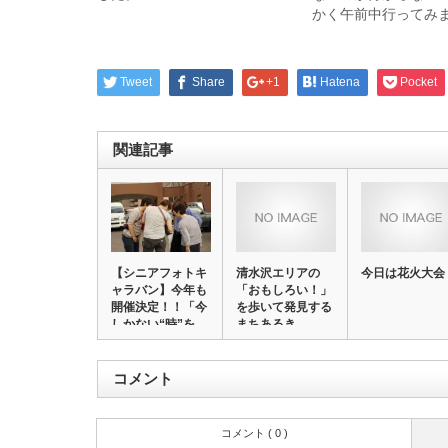
かく午前中行ってみ
Tweet
Share
+1
Hatena
Pocket
関連記事
【シニアフォトキ
清水沢エリアの
今日は花火大会
ャラバン】今年も
「おもしろい！」
開催決定！！「今
を歩いて発見する
しかない“時”を…
まちあるき。
コメント
コメント ( 0 )