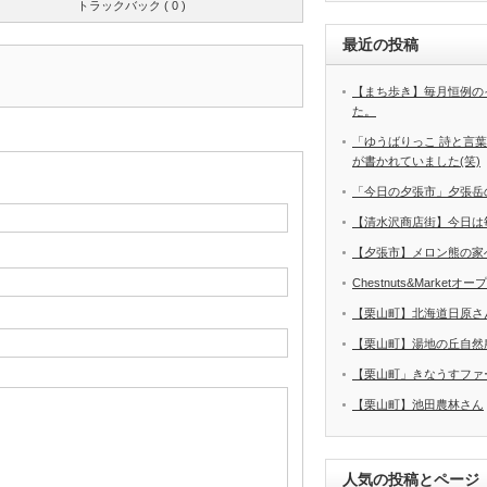
トラックバック ( 0 )
最近の投稿
【まち歩き】毎月恒例の
た。
「ゆうばりっこ 詩と言
が書かれていました(笑)
「今日の夕張市」夕張岳
【清水沢商店街】今日は
【夕張市】メロン熊の家
Chestnuts&Marketオ
【栗山町】北海道日原さ
【栗山町】湯地の丘自然
【栗山町」きなうすファ
【栗山町】池田農林さん
人気の投稿とページ