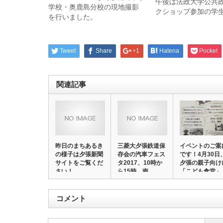
午後は法政大学公共
学校・奥鹿島分校の現地撮影
クショップ参加の学
を行いました。
Tweet
Share
+1
Hatena
Pocket
関連記事
昨日のまちあるき
三菱大夕張鉄道保
イベントのご案
の様子は夕張新聞
存会の汽車フェス
です！4月30日
サイトをご覧くだ
タ2017、10時か
夕張の親子向け
さい！
ら15時、南…
「こども食堂」
コメント