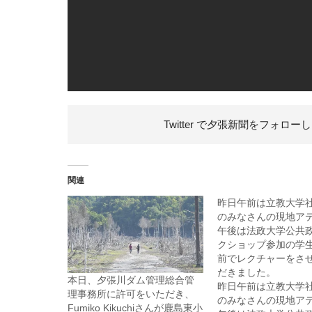
Twitter で夕張新聞を
フォローし
関連
昨日午前は立教大学
のみなさんの現地ア
午後は法政大学公共
クショップ参加の学
前でレクチャーをさ
だきました。
本日、夕張川ダム管理総合管
昨日午前は立教大学
理事務所に許可をいただき、
のみなさんの現地ア
Fumiko Kikuchiさんが鹿島東小