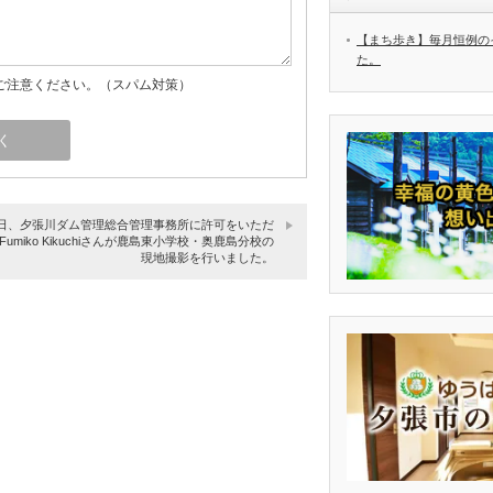
【まち歩き】毎月恒例の
た。
ご注意ください。（スパム対策）
日、夕張川ダム管理総合管理事務所に許可をいただ
Fumiko Kikuchiさんが鹿島東小学校・奥鹿島分校の
現地撮影を行いました。