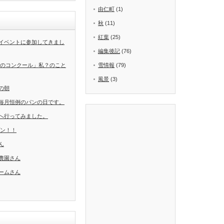
由仁町
(1)
秋
(11)
紅葉
(25)
イベントに参加してきまし
編集後記
(76)
葉のコンクール」私？のこと
雪情報
(79)
風景
(3)
の朝
毎月恒例のパンの日です。
へ行ってみました。
ープン！！
ん
農園さん
ームさん