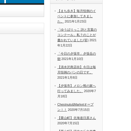
【まち歩き】毎月恒例のイ
ベントに参加してきまし
た。
2021年1月23日
「ゆうばりっこ 詩と言葉の
コンクール」私？のことが
書かれていました(笑)
2021
年1月22日
「今日の夕張市」夕張岳の
朝
2021年1月10日
【清水沢商店街】今日は毎
月恒例のパンの日です。
2021年1月8日
【夕張市】メロン熊の家へ
行ってみました。
2020年7
月18日
Chestnuts&Marketオープ
ン！！
2020年7月15日
【栗山町】北海道日原さん
2020年7月15日