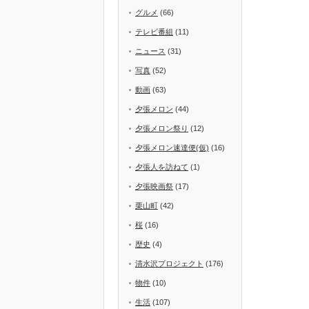
グルメ
(66)
テレビ番組
(11)
ニュース
(31)
写真
(52)
動画
(63)
夕張メロン
(44)
夕張メロン祭り
(12)
夕張メロン速達便(仮)
(16)
夕張人を訪ねて
(1)
夕張映画祭
(17)
栗山町
(42)
桜
(16)
歴史
(4)
清水沢プロジェクト
(176)
物件
(10)
生活
(107)