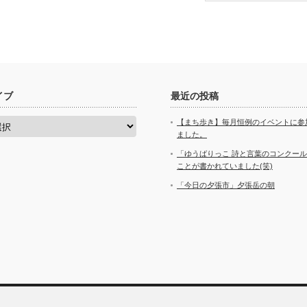
イブ
最近の投稿
【まち歩き】毎月恒例のイベントに参
ました。
「ゆうばりっこ 詩と言葉のコンクー
ことが書かれていました(笑)
「今日の夕張市」夕張岳の朝