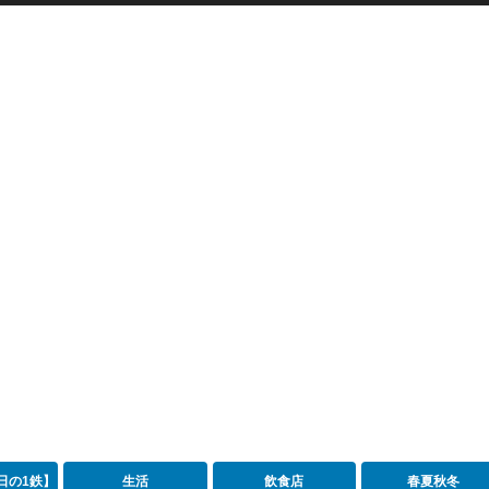
日の1鉄】
生活
飲食店
春夏秋冬