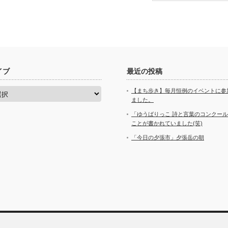
イブ
最近の投稿
【まち歩き】毎月恒例のイベントに参
ました。
「ゆうばりっこ 詩と言葉のコンクー
ことが書かれていました(笑)
「今日の夕張市」夕張岳の朝