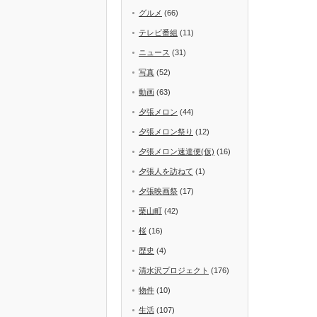
グルメ
(66)
テレビ番組
(11)
ニュース
(31)
写真
(52)
動画
(63)
夕張メロン
(44)
夕張メロン祭り
(12)
夕張メロン速達便(仮)
(16)
夕張人を訪ねて
(1)
夕張映画祭
(17)
栗山町
(42)
桜
(16)
歴史
(4)
清水沢プロジェクト
(176)
物件
(10)
生活
(107)