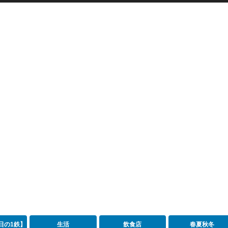
日の1鉄】
生活
飲食店
春夏秋冬