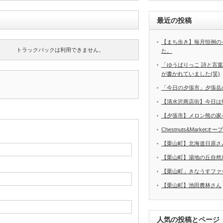
最近の投稿
【まち歩き】毎月恒例の
トラックバックは利用できません。
た。
「ゆうばりっこ 詩と言
が書かれていました(笑)
「今日の夕張市」夕張岳
【清水沢商店街】今日は
【夕張市】メロン熊の家
Chestnuts&Marketオ
【栗山町】北海道日原さ
【栗山町】湯地の丘自然
【栗山町」きなうすファ
【栗山町】池田農林さん
人気の投稿とページ