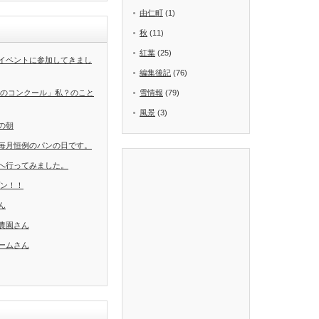
由仁町
(1)
秋
(11)
紅葉
(25)
イベントに参加してきまし
編集後記
(76)
葉のコンクール」私？のこと
雪情報
(79)
風景
(3)
の朝
毎月恒例のパンの日です。
へ行ってみました。
ープン！！
ん
農園さん
ームさん