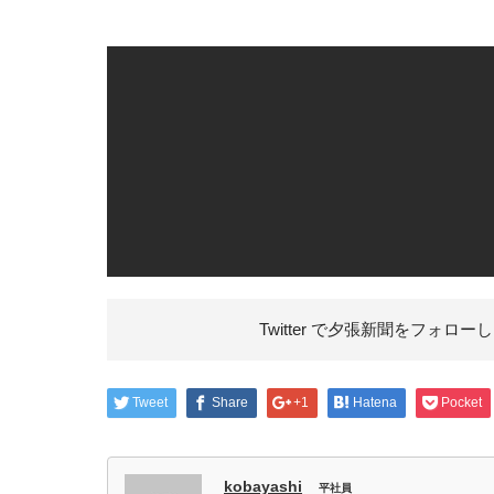
Twitter で夕張新聞を
フォローし
Tweet
Share
+1
Hatena
Pocket
kobayashi
平社員