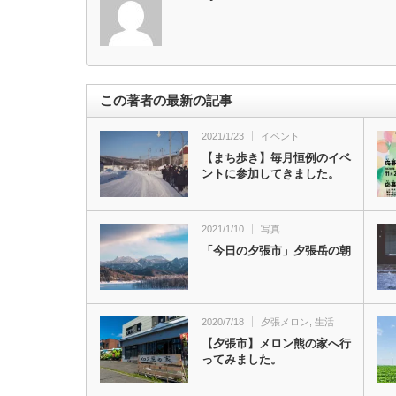
この著者の最新の記事
2021/1/23
イベント
【まち歩き】毎月恒例のイベ
ントに参加してきました。
2021/1/10
写真
「今日の夕張市」夕張岳の朝
2020/7/18
夕張メロン
,
生活
【夕張市】メロン熊の家へ行
ってみました。