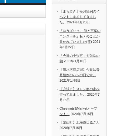
【まち歩き】毎月恒例のイ
ベントに参加してきまし
た。
2021年1月23日
「ゆうばりっこ 詩と言葉の
コンクール」私？のことが
書かれていました(笑)
2021
年1月22日
「今日の夕張市」夕張岳の
朝
2021年1月10日
【清水沢商店街】今日は毎
月恒例のパンの日です。
2021年1月8日
【夕張市】メロン熊の家へ
行ってみました。
2020年7
月18日
Chestnuts&Marketオープ
ン！！
2020年7月15日
【栗山町】北海道日原さん
2020年7月15日