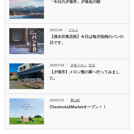
「今日の夕張市」夕張岳の朝
2021/1/8
グルメ
【清水沢商店街】今日は毎月恒例のパンの
日です。
2020/7/18
夕張メロン
,
生活
【夕張市】メロン熊の家へ行ってみまし
た。
2020/7/15
栗山町
Chestnuts&Marketオープン！！