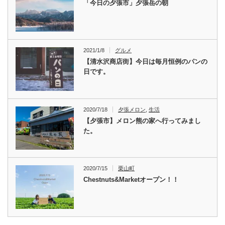
「今日の夕張市」夕張岳の朝
2021/1/8
グルメ
【清水沢商店街】今日は毎月恒例のパンの
日です。
2020/7/18
夕張メロン
,
生活
【夕張市】メロン熊の家へ行ってみまし
た。
2020/7/15
栗山町
Chestnuts&Marketオープン！！