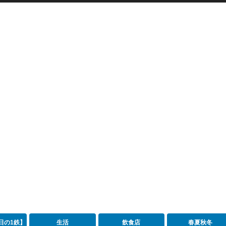
日の1鉄】
生活
飲食店
春夏秋冬