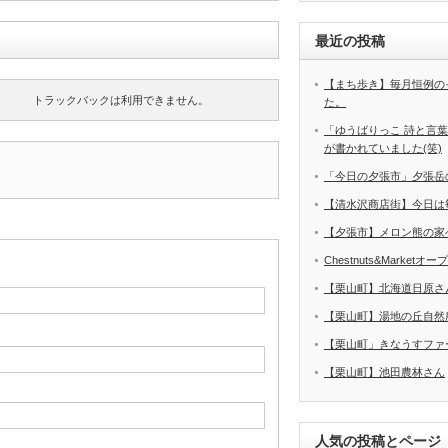
最近の投稿
【まち歩き】毎月恒例の
トラックバックは利用できません。
た。
「ゆうばりっこ 詩と言
が書かれていました(笑)
「今日の夕張市」夕張岳
【清水沢商店街】今日は
【夕張市】メロン熊の家
Chestnuts&Marketオ
【栗山町】北海道日原さ
【栗山町】湯地の丘自然
【栗山町」きなうすファ
【栗山町】池田農林さん
人気の投稿とページ