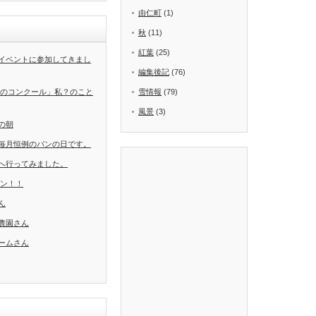
由仁町
(1)
秋
(11)
紅葉
(25)
イベントに参加してきまし
編集後記
(76)
葉のコンクール」私？のこと
雪情報
(79)
風景
(3)
の朝
毎月恒例のパンの日です。
へ行ってみました。
ープン！！
ん
農園さん
ームさん