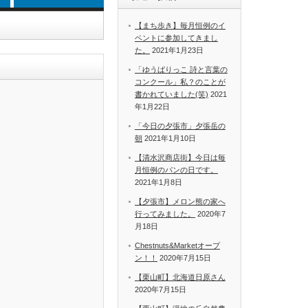
【まち歩き】毎月恒例のイ
ベントに参加してきまし
た。
2021年1月23日
「ゆうばりっこ 詩と言葉の
コンクール」私？のことが
書かれていました(笑)
2021
年1月22日
「今日の夕張市」夕張岳の
朝
2021年1月10日
【清水沢商店街】今日は毎
月恒例のパンの日です。
2021年1月8日
【夕張市】メロン熊の家へ
行ってみました。
2020年7
月18日
Chestnuts&Marketオープ
ン！！
2020年7月15日
【栗山町】北海道日原さん
2020年7月15日