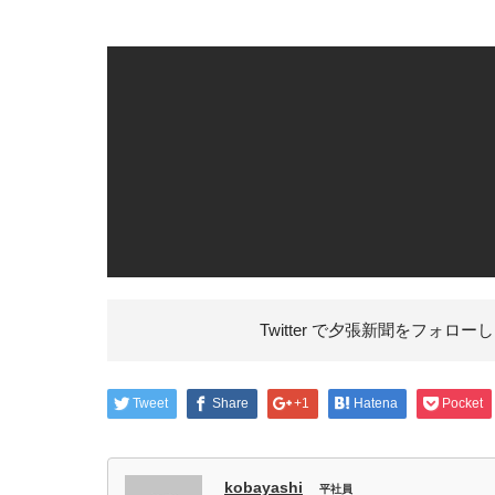
Twitter で夕張新聞を
フォローし
Tweet
Share
+1
Hatena
Pocket
kobayashi
平社員