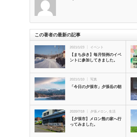
この著者の最新の記事
2021/1/23
イベント
【まち歩き】毎月恒例のイベ
ントに参加してきました。
2021/1/10
写真
「今日の夕張市」夕張岳の朝
2020/7/18
夕張メロン
,
生活
【夕張市】メロン熊の家へ行
ってみました。