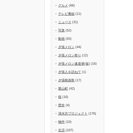
グルメ
(66)
テレビ番組
(11)
ニュース
(31)
写真
(52)
動画
(63)
夕張メロン
(44)
夕張メロン祭り
(12)
夕張メロン速達便(仮)
(16)
夕張人を訪ねて
(1)
夕張映画祭
(17)
栗山町
(42)
桜
(16)
歴史
(4)
清水沢プロジェクト
(176)
物件
(10)
生活
(107)