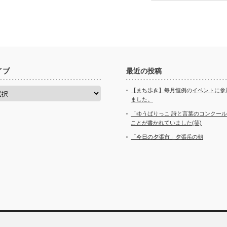
イブ
最近の投稿
【まち歩き】毎月恒例のイベントに参
ました。
「ゆうばりっこ 詩と言葉のコンクー
ことが書かれていました(笑)
「今日の夕張市」夕張岳の朝