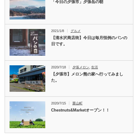
「今日の夕張市」夕張岳の朝
2021/1/8
グルメ
【清水沢商店街】今日は毎月恒例のパンの
日です。
2020/7/18
夕張メロン
,
生活
【夕張市】メロン熊の家へ行ってみまし
た。
2020/7/15
栗山町
Chestnuts&Marketオープン！！