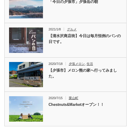
「今日の夕張市」夕張岳の朝
2021/1/8
グルメ
【清水沢商店街】今日は毎月恒例のパンの
日です。
2020/7/18
夕張メロン
,
生活
【夕張市】メロン熊の家へ行ってみまし
た。
2020/7/15
栗山町
Chestnuts&Marketオープン！！