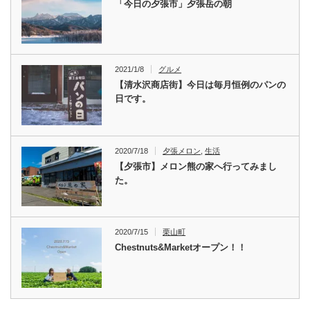
「今日の夕張市」夕張岳の朝
2021/1/8
グルメ
【清水沢商店街】今日は毎月恒例のパンの
日です。
2020/7/18
夕張メロン
,
生活
【夕張市】メロン熊の家へ行ってみまし
た。
2020/7/15
栗山町
Chestnuts&Marketオープン！！