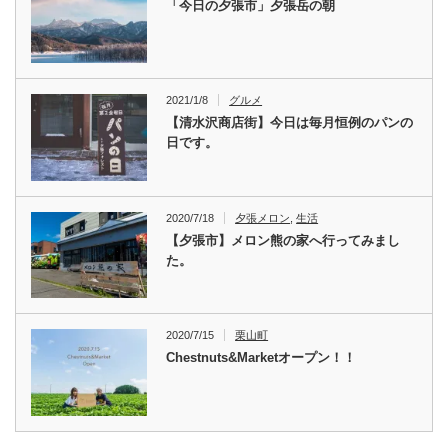
「今日の夕張市」夕張岳の朝
2021/1/8
グルメ
【清水沢商店街】今日は毎月恒例のパンの
日です。
2020/7/18
夕張メロン
,
生活
【夕張市】メロン熊の家へ行ってみまし
た。
2020/7/15
栗山町
Chestnuts&Marketオープン！！