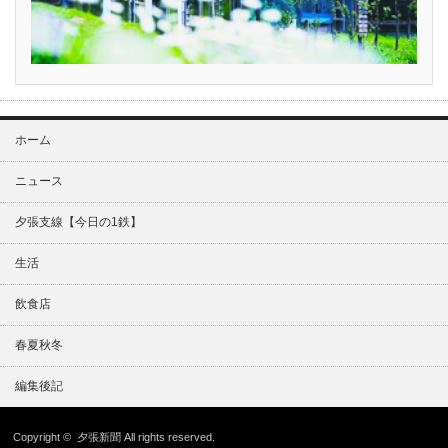
ホーム
ニュース
夕張支線【今日の1鉄】
生活
飲食店
春夏秋冬
編集後記
Copyright ©
夕張新聞
All rights reserved.