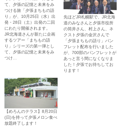
て、夕張の記憶と未来をみ
つける旅「夕張まちもの語
り」が、10月25日（水）出
先ほどJR札幌駅で、JR北海
発・28日（土）出発の二回
道のみなさんと夕張市役所
にわたり開催されます。
の筒井さん、村上さん、ネ
JR北海道さんが新たに企画
クスト夕張の金沢さんで
するツアー「まちもの語
「夕張まちもの語り」パン
り」シリーズの第一弾とし
フレット配布を行いました
て、夕張の記憶と未来をみ
が、700部のパンフレットが
つけ…
あっと言う間になくなりま
した！夕張でお待ちしてお
ります！
【めろんのテラス】8月20日
(日)を持って夕張メロン食べ
放題終了します！