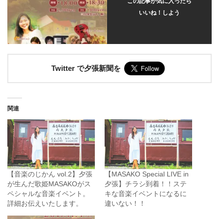
この記事が気に入ったら
いいね！しよう
Twitter で夕張新聞を
関連
【音楽のじかん vol.2】夕張
【MASAKO Special LIVE in
が生んだ歌姫MASAKOがス
夕張】チラシ到着！！ステ
ペシャルな音楽イベント。
キな音楽イベントになるに
詳細お伝えいたします。
違いない！！