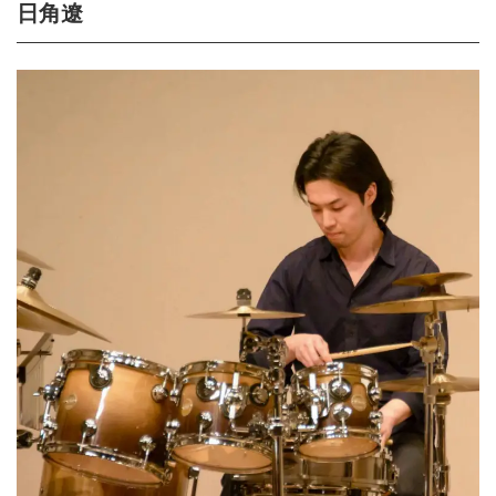
日角遼
K
O
が
ス
ペ
シ
ャ
ル
な
バ
ン
ド
で
ス
テ
キ
な
音...