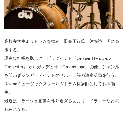
９月の中西圭三さんのライブでもご出演した夕張が生んだ歌姫「MASAKO」さんが、11月夕張で音楽のイ
ベントを開催いたします。詳細は後ほど正式に決まりましたらお知らせいたします。とき11月4日(土)場所
夕張FivePennies出演メンバーMASAKO夕張市在住のシンガー緑と芸術の街・夕張で生まれ育ち、道内の
様々なイベントやライブにゲスト出演する他、北海道随一の老舗ビッグバンド・Groovin Herd Jazz Orchest
raのボーカリストを務める。9歳より夕張の斎藤朝翠氏に師事し民謡を始め、その後様々な大会に出場し入
賞を重ねる。2000年 一般企業...
高校在学中よりドラムを始め、田森正行氏、佐藤裕一氏に師
事する。
現在は札幌を拠点に、ビッグバンド「Groovin’Herd Jazz
Orchestra」 オルガンデュオ「Organscape」の他、ジャンル
を問わずシンガー・バンドのサポート等の演奏活動を行う。
Rolandミュージックスクール Vドラム科講師としても稼働
中。
最近はコラージュ画像を作り過ぎるあまり、ドラマーだと忘
れられがち。