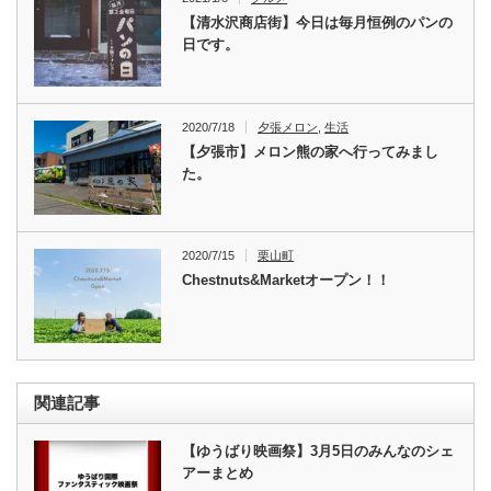
【清水沢商店街】今日は毎月恒例のパンの
日です。
2020/7/18
夕張メロン
,
生活
【夕張市】メロン熊の家へ行ってみまし
た。
2020/7/15
栗山町
Chestnuts&Marketオープン！！
関連記事
【ゆうばり映画祭】3月5日のみんなのシェ
アーまとめ