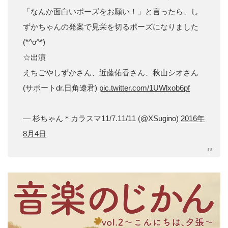
「なんか面白いポーズをお願い！」と言ったら、し
ずかちゃんの発案で見栄を切るポーズになりました
(*^o^*)
☆出演
えちごやしずかさん、近藤佑香さん、秋山シオさん
(サポートdr.日角遼君)
pic.twitter.com/1UWlxob6pf
— 杉ちゃん＊カラスマ11/7.11/11 (@XSugino)
2016年
8月4日