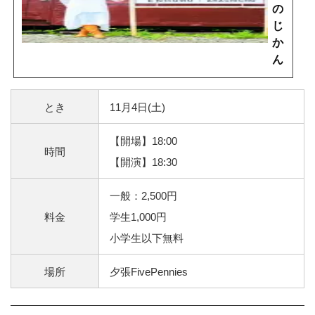
の
じ
か
ん
vo
l.
とき
11月4日(土)
2】
夕
【開場】18:00
張
時間
が
【開演】18:30
生
ん
一般：2,500円
だ
料金
学生1,000円
歌
小学生以下無料
姫
M
場所
夕張FivePennies
A
S
A