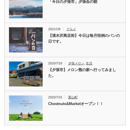
「今日の夕張市」夕張岳の朝
2021/1/8
グルメ
【清水沢商店街】今日は毎月恒例のパンの
日です。
2020/7/18
夕張メロン
,
生活
【夕張市】メロン熊の家へ行ってみまし
た。
2020/7/15
栗山町
Chestnuts&Marketオープン！！