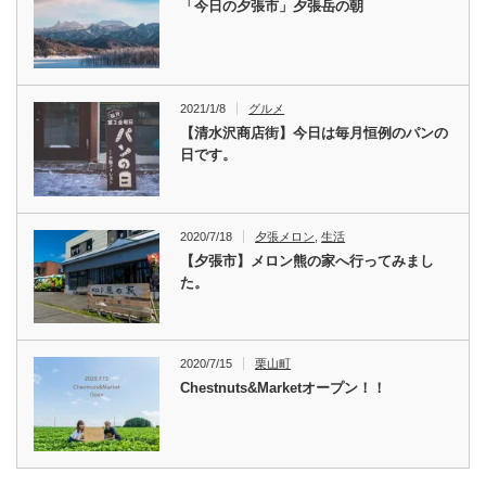
「今日の夕張市」夕張岳の朝
2021/1/8
グルメ
【清水沢商店街】今日は毎月恒例のパンの
日です。
2020/7/18
夕張メロン
,
生活
【夕張市】メロン熊の家へ行ってみまし
た。
2020/7/15
栗山町
Chestnuts&Marketオープン！！