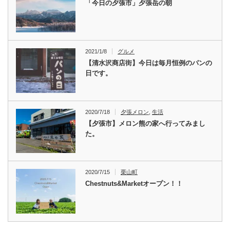
「今日の夕張市」夕張岳の朝
2021/1/8
グルメ
【清水沢商店街】今日は毎月恒例のパンの
日です。
2020/7/18
夕張メロン
,
生活
【夕張市】メロン熊の家へ行ってみまし
た。
2020/7/15
栗山町
Chestnuts&Marketオープン！！