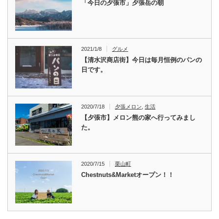
「今日の夕張市」夕張岳の朝
2021/1/8
グルメ
【清水沢商店街】今日は毎月恒例のパンの
日です。
2020/7/18
夕張メロン
,
生活
【夕張市】メロン熊の家へ行ってみまし
た。
2020/7/15
栗山町
Chestnuts&Marketオープン！！