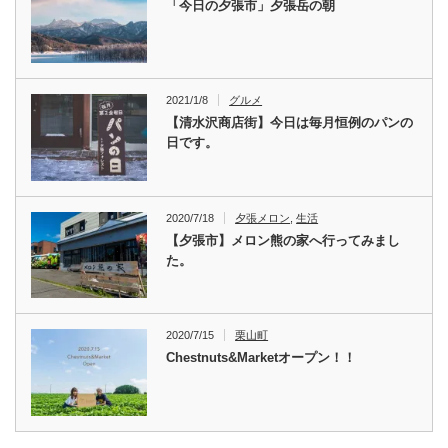
「今日の夕張市」夕張岳の朝
2021/1/8
グルメ
【清水沢商店街】今日は毎月恒例のパンの
日です。
2020/7/18
夕張メロン
,
生活
【夕張市】メロン熊の家へ行ってみまし
た。
2020/7/15
栗山町
Chestnuts&Marketオープン！！