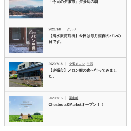
「今日の夕張市」夕張岳の朝
2021/1/8
グルメ
【清水沢商店街】今日は毎月恒例のパンの
日です。
2020/7/18
夕張メロン
,
生活
【夕張市】メロン熊の家へ行ってみまし
た。
2020/7/15
栗山町
Chestnuts&Marketオープン！！