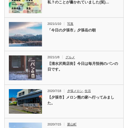
私？のことが書かれていました(笑)…
2021/1/10
写真
「今日の夕張市」夕張岳の朝
2021/1/8
グルメ
【清水沢商店街】今日は毎月恒例のパンの
日です。
2020/7/18
夕張メロン
,
生活
【夕張市】メロン熊の家へ行ってみまし
た。
2020/7/15
栗山町