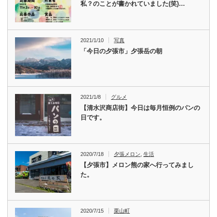
私？のことが書かれていました(笑)…
2021/1/10
写真
「今日の夕張市」夕張岳の朝
2021/1/8
グルメ
【清水沢商店街】今日は毎月恒例のパンの
日です。
2020/7/18
夕張メロン
,
生活
【夕張市】メロン熊の家へ行ってみまし
た。
2020/7/15
栗山町