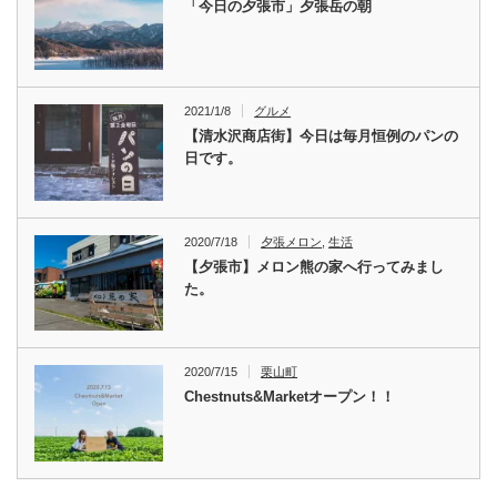
「今日の夕張市」夕張岳の朝
2021/1/8
グルメ
【清水沢商店街】今日は毎月恒例のパンの
日です。
2020/7/18
夕張メロン
,
生活
【夕張市】メロン熊の家へ行ってみまし
た。
2020/7/15
栗山町
Chestnuts&Marketオープン！！