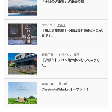
「今日の夕張市」夕張岳の朝
2021/1/8
グルメ
【清水沢商店街】今日は毎月恒例のパンの
日です。
2020/7/18
夕張メロン
,
生活
【夕張市】メロン熊の家へ行ってみまし
た。
2020/7/15
栗山町
Chestnuts&Marketオープン！！