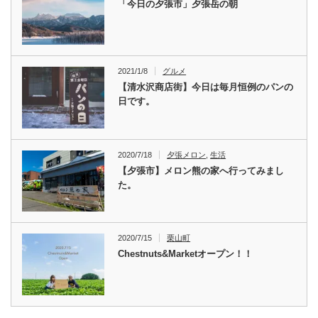
「今日の夕張市」夕張岳の朝
2021/1/8
グルメ
【清水沢商店街】今日は毎月恒例のパンの
日です。
2020/7/18
夕張メロン
,
生活
【夕張市】メロン熊の家へ行ってみまし
た。
2020/7/15
栗山町
Chestnuts&Marketオープン！！