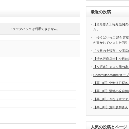
最近の投稿
【まち歩き】毎月恒例の
トラックバックは利用できません。
た。
「ゆうばりっこ 詩と言
が書かれていました(笑)
「今日の夕張市」夕張岳
【清水沢商店街】今日は
【夕張市】メロン熊の家
Chestnuts&Marketオ
【栗山町】北海道日原さ
【栗山町】湯地の丘自然
【栗山町」きなうすファ
【栗山町】池田農林さん
人気の投稿とページ