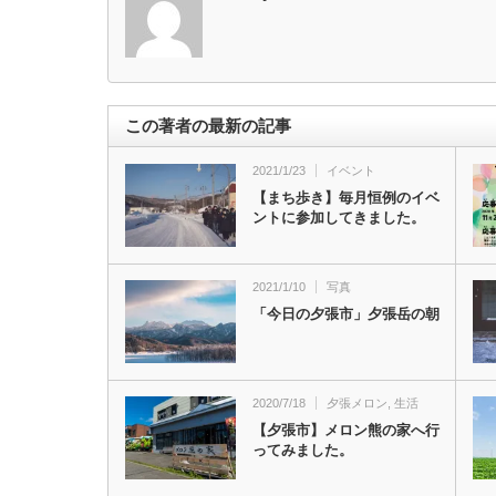
この著者の最新の記事
2021/1/23
イベント
【まち歩き】毎月恒例のイベ
ントに参加してきました。
2021/1/10
写真
「今日の夕張市」夕張岳の朝
2020/7/18
夕張メロン
,
生活
【夕張市】メロン熊の家へ行
ってみました。