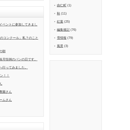
由仁町
(1)
秋
(11)
紅葉
(25)
イベントに参加してきまし
編集後記
(76)
葉のコンクール」私？のこと
雪情報
(79)
風景
(3)
の朝
毎月恒例のパンの日です。
へ行ってみました。
ープン！！
ん
農園さん
ームさん