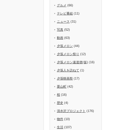
グルメ
(66)
テレビ番組
(11)
ニュース
(31)
写真
(52)
動画
(63)
夕張メロン
(44)
夕張メロン祭り
(12)
夕張メロン速達便(仮)
(16)
夕張人を訪ねて
(1)
夕張映画祭
(17)
栗山町
(42)
桜
(16)
歴史
(4)
清水沢プロジェクト
(176)
物件
(10)
生活
(107)