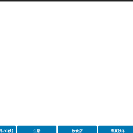
日の1鉄】
生活
飲食店
春夏秋冬