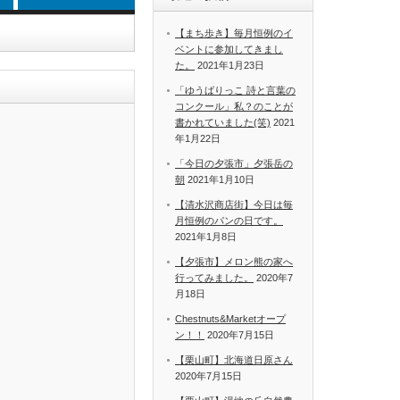
【まち歩き】毎月恒例のイ
ベントに参加してきまし
た。
2021年1月23日
「ゆうばりっこ 詩と言葉の
コンクール」私？のことが
書かれていました(笑)
2021
年1月22日
「今日の夕張市」夕張岳の
朝
2021年1月10日
【清水沢商店街】今日は毎
月恒例のパンの日です。
2021年1月8日
【夕張市】メロン熊の家へ
行ってみました。
2020年7
月18日
Chestnuts&Marketオープ
ン！！
2020年7月15日
【栗山町】北海道日原さん
2020年7月15日