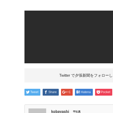
Twitter で夕張新聞を
フォローし
Tweet
Share
+1
Hatena
Pocket
kobayashi
平社員