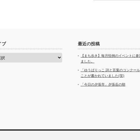
イブ
最近の投稿
【まち歩き】毎月恒例のイベントに参
ました。
「ゆうばりっこ 詩と言葉のコンクー
ことが書かれていました(笑)
「今日の夕張市」夕張岳の朝