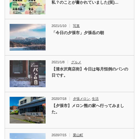
私？のことが書かれていました(笑)…
2021/1/10
写真
「今日の夕張市」夕張岳の朝
2021/1/8
グルメ
【清水沢商店街】今日は毎月恒例のパンの
日です。
2020/7/18
夕張メロン
,
生活
【夕張市】メロン熊の家へ行ってみまし
た。
2020/7/15
栗山町