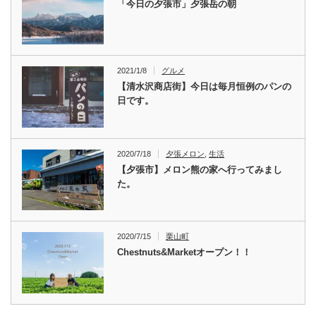
「今日の夕張市」夕張岳の朝
2021/1/8
グルメ
【清水沢商店街】今日は毎月恒例のパンの
日です。
2020/7/18
夕張メロン
,
生活
【夕張市】メロン熊の家へ行ってみまし
た。
2020/7/15
栗山町
Chestnuts&Marketオープン！！