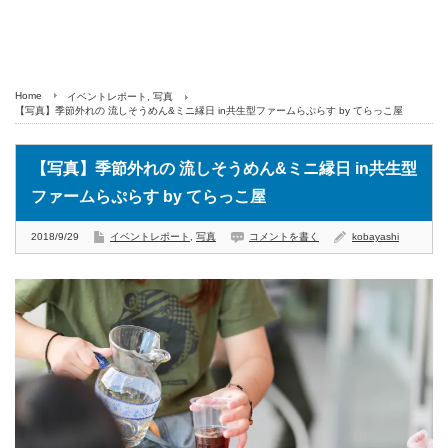
Home
イベントレポート
,
写真
【写真】季節外れの 流しそうめん&ミニ縁日 in共生型ファームらぷらす by てらっこ屋
【写真】季節外れの 流しそうめん&ミニ縁日 in共生型
ファームらぷらす by てらっこ屋
2018/9/29
イベントレポート
,
写真
コメントを書く
kobayashi