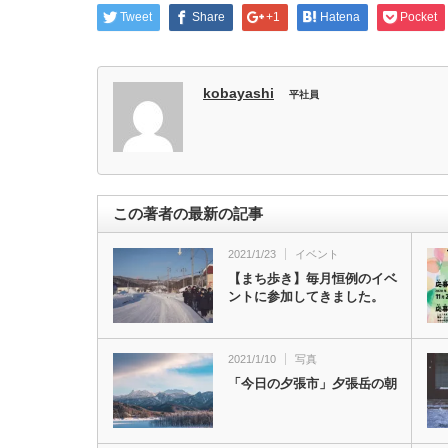
Tweet
Share
+1
Hatena
Pocket
kobayashi
平社員
この著者の最新の記事
2021/1/23
イベント
【まち歩き】毎月恒例のイベ
ントに参加してきました。
2021/1/10
写真
「今日の夕張市」夕張岳の朝