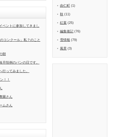
由仁町
(1)
秋
(11)
紅葉
(25)
イベントに参加してきまし
編集後記
(76)
葉のコンクール」私？のこと
雪情報
(79)
風景
(3)
の朝
毎月恒例のパンの日です。
へ行ってみました。
ープン！！
ん
農園さん
ームさん