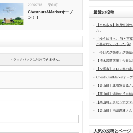
2020/7/15
栗山町
Chestnuts&Marketオープ
最近の投稿
ン！！
【まち歩き】毎月恒例の
た。
「ゆうばりっこ 詩と言
が書かれていました(笑)
「今日の夕張市」夕張岳
トラックバックは利用できません。
【清水沢商店街】今日は
【夕張市】メロン熊の家
Chestnuts&Marketオ
【栗山町】北海道日原さ
【栗山町】湯地の丘自然
【栗山町」きなうすファ
【栗山町】池田農林さん
人気の投稿とページ