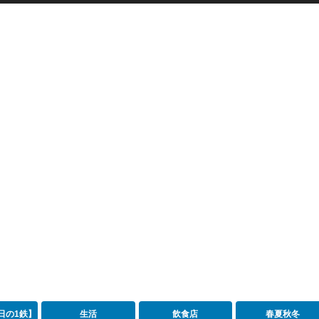
日の1鉄】
生活
飲食店
春夏秋冬