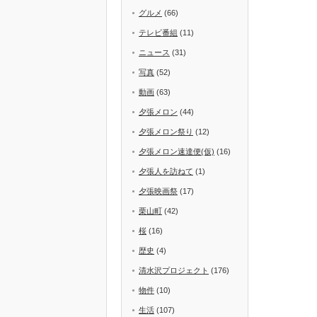
グルメ
(66)
テレビ番組
(11)
ニュース
(31)
写真
(52)
動画
(63)
夕張メロン
(44)
夕張メロン祭り
(12)
夕張メロン速達便(仮)
(16)
夕張人を訪ねて
(1)
夕張映画祭
(17)
栗山町
(42)
桜
(16)
歴史
(4)
清水沢プロジェクト
(176)
物件
(10)
生活
(107)