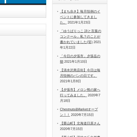
【まち歩き】毎月恒例のイ
ベントに参加してきまし
た。
2021年1月23日
「ゆうばりっこ 詩と言葉の
コンクール」私？のことが
書かれていました(笑)
2021
年1月22日
「今日の夕張市」夕張岳の
朝
2021年1月10日
【清水沢商店街】今日は毎
月恒例のパンの日です。
2021年1月8日
【夕張市】メロン熊の家へ
行ってみました。
2020年7
月18日
Chestnuts&Marketオープ
ン！！
2020年7月15日
【栗山町】北海道日原さん
2020年7月15日