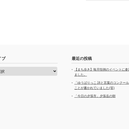
イブ
最近の投稿
【まち歩き】毎月恒例のイベントに参
ました。
「ゆうばりっこ 詩と言葉のコンクー
ことが書かれていました(笑)
「今日の夕張市」夕張岳の朝