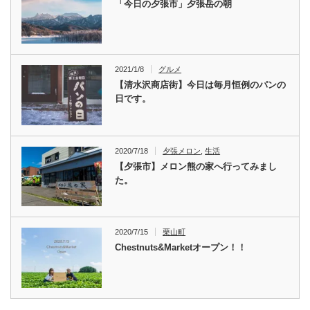
「今日の夕張市」夕張岳の朝
2021/1/8
グルメ
【清水沢商店街】今日は毎月恒例のパンの
日です。
2020/7/18
夕張メロン
,
生活
【夕張市】メロン熊の家へ行ってみまし
た。
2020/7/15
栗山町
Chestnuts&Marketオープン！！