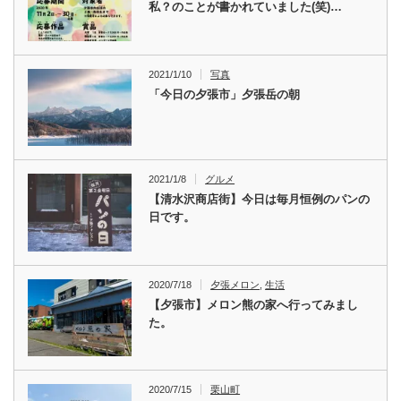
私？のことが書かれていました(笑)…
2021/1/10
写真
「今日の夕張市」夕張岳の朝
2021/1/8
グルメ
【清水沢商店街】今日は毎月恒例のパンの
日です。
2020/7/18
夕張メロン
,
生活
【夕張市】メロン熊の家へ行ってみまし
た。
2020/7/15
栗山町