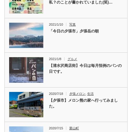
私？のことが書かれていました(笑)…
2021/1/10
写真
「今日の夕張市」夕張岳の朝
2021/1/8
グルメ
【清水沢商店街】今日は毎月恒例のパンの
日です。
2020/7/18
夕張メロン
,
生活
【夕張市】メロン熊の家へ行ってみまし
た。
2020/7/15
栗山町