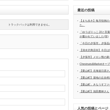
最近の投稿
【まち歩き】毎月恒例の
トラックバックは利用できません。
た。
「ゆうばりっこ 詩と言
が書かれていました(笑)
「今日の夕張市」夕張岳
【清水沢商店街】今日は
【夕張市】メロン熊の家
Chestnuts&Marketオ
【栗山町】北海道日原さ
【栗山町】湯地の丘自然
【栗山町」きなうすファ
【栗山町】池田農林さん
人気の投稿とページ