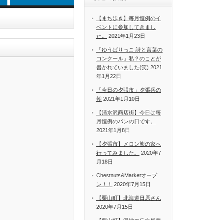
【まち歩き】毎月恒例のイ
ベントに参加してきまし
た。
2021年1月23日
「ゆうばりっこ 詩と言葉の
コンクール」私？のことが
書かれていました(笑)
2021
年1月22日
「今日の夕張市」夕張岳の
朝
2021年1月10日
【清水沢商店街】今日は毎
月恒例のパンの日です。
2021年1月8日
【夕張市】メロン熊の家へ
行ってみました。
2020年7
月18日
Chestnuts&Marketオープ
ン！！
2020年7月15日
【栗山町】北海道日原さん
2020年7月15日