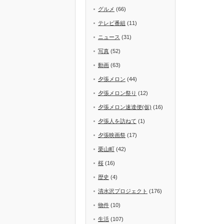
グルメ
(66)
テレビ番組
(11)
ニュース
(31)
写真
(52)
動画
(63)
夕張メロン
(44)
夕張メロン祭り
(12)
夕張メロン速達便(仮)
(16)
夕張人を訪ねて
(1)
夕張映画祭
(17)
栗山町
(42)
桜
(16)
歴史
(4)
清水沢プロジェクト
(176)
物件
(10)
生活
(107)