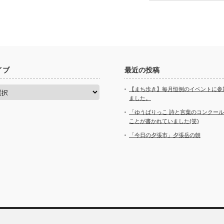
イブ
最近の投稿
【まち歩き】毎月恒例のイベントに参
ました。
「ゆうばりっこ 詩と言葉のコンクー
ことが書かれていました(笑)
「今日の夕張市」夕張岳の朝