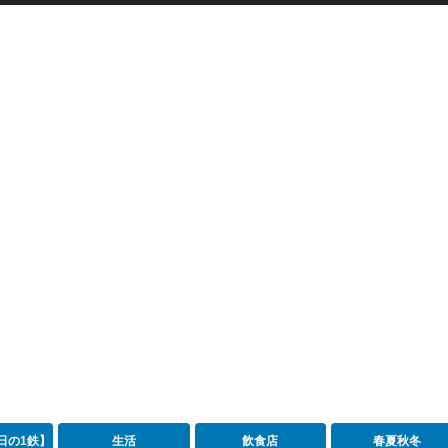
日の1鉄】
生活
飲食店
春夏秋冬