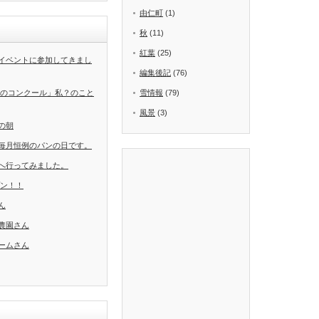
由仁町
(1)
秋
(11)
紅葉
(25)
イベントに参加してきまし
編集後記
(76)
葉のコンクール」私？のこと
雪情報
(79)
風景
(3)
の朝
毎月恒例のパンの日です。
へ行ってみました。
ープン！！
ん
農園さん
ームさん