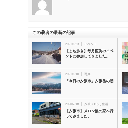
この著者の最新の記事
2021/1/23
イベント
【まち歩き】毎月恒例のイベ
ントに参加してきました。
2021/1/10
写真
「今日の夕張市」夕張岳の朝
2020/7/18
夕張メロン
,
生活
【夕張市】メロン熊の家へ行
ってみました。