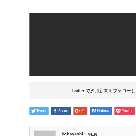
Twitter で夕張新聞を
フォローし
Tweet
Share
+1
Hatena
Pocket
kobayashi
平社員