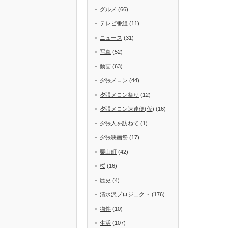
グルメ
(66)
テレビ番組
(11)
ニュース
(31)
写真
(52)
動画
(63)
夕張メロン
(44)
夕張メロン祭り
(12)
夕張メロン速達便(仮)
(16)
夕張人を訪ねて
(1)
夕張映画祭
(17)
栗山町
(42)
桜
(16)
歴史
(4)
清水沢プロジェクト
(176)
物件
(10)
生活
(107)