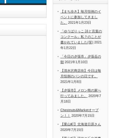
【まち歩き】毎月恒例のイ
ベントに参加してきまし
た。
2021年1月23日
「ゆうばりっこ 詩と言葉の
コンクール」私？のことが
書かれていました(笑)
2021
年1月22日
「今日の夕張市」夕張岳の
朝
2021年1月10日
【清水沢商店街】今日は毎
月恒例のパンの日です。
2021年1月8日
【夕張市】メロン熊の家へ
行ってみました。
2020年7
月18日
Chestnuts&Marketオープ
ン！！
2020年7月15日
【栗山町】北海道日原さん
2020年7月15日