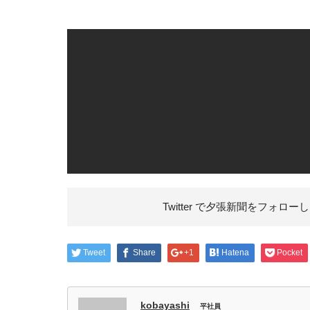
Twitter で夕張新聞を
フォローし
Tweet
Share
+1
Hatena
Pocket
kobayashi
平社員