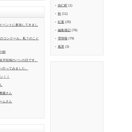
由仁町
(1)
秋
(11)
紅葉
(25)
イベントに参加してきまし
編集後記
(76)
葉のコンクール」私？のこと
雪情報
(79)
風景
(3)
の朝
毎月恒例のパンの日です。
へ行ってみました。
ープン！！
ん
農園さん
ームさん