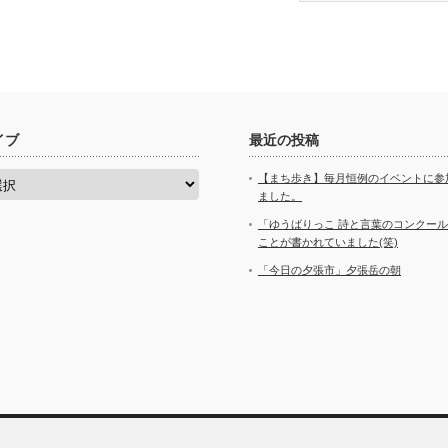
イブ
最近の投稿
【まち歩き】毎月恒例のイベントに参
ました。
「ゆうばりっこ 詩と言葉のコンクー
ことが書かれていました(笑)
「今日の夕張市」夕張岳の朝