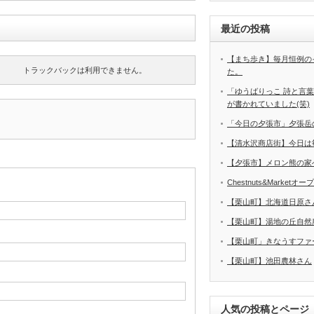
最近の投稿
【まち歩き】毎月恒例の
トラックバックは利用できません。
た。
「ゆうばりっこ 詩と言
が書かれていました(笑)
「今日の夕張市」夕張岳
【清水沢商店街】今日は
【夕張市】メロン熊の家
Chestnuts&Marketオ
【栗山町】北海道日原さ
【栗山町】湯地の丘自然
【栗山町」きなうすファ
【栗山町】池田農林さん
人気の投稿とページ