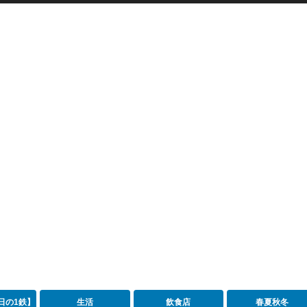
日の1鉄】
生活
飲食店
春夏秋冬