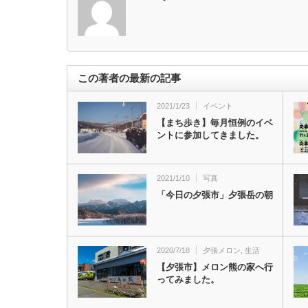
この著者の最新の記事
2021/1/23
イベント
【まち歩き】毎月恒例のイベ
ントに参加してきました。
2021/1/10
写真
「今日の夕張市」夕張岳の朝
2020/7/18
夕張メロン
,
生活
【夕張市】メロン熊の家へ行
ってみました。