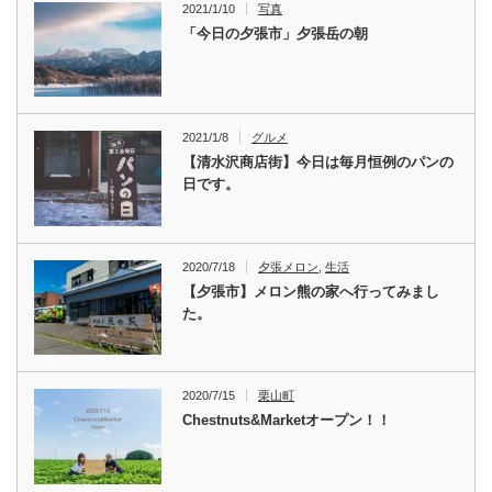
2021/1/10
写真
「今日の夕張市」夕張岳の朝
2021/1/8
グルメ
【清水沢商店街】今日は毎月恒例のパンの
日です。
2020/7/18
夕張メロン
,
生活
【夕張市】メロン熊の家へ行ってみまし
た。
2020/7/15
栗山町
Chestnuts&Marketオープン！！